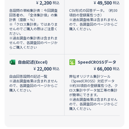
2,200
49,500
¥
¥
税込
税込
各設問の単純集計表：今回調査
CSV形式の回答データ。（約30
回答者の、「全体集計値」の集
項目の登録属性つき）
計表（度数・％）
※過去調査結果は含まれません
※「クロス集計表」ではありま
ので、各調査回のページからご
せんのでご購入の際はご注意く
購入ください。
ださい。
※過去調査の集計表は含まれま
せんので、各調査回のページか
らご購入ください
自由記述(Excel)
SpeedCROSSデータ
22,000
66,000
¥
¥
税込
税込
自由回答設問の記述一覧
弊社オリジナル集計ツール
※過去調査結果は含まれません
（SpeedCROSS）対応データ
ので、各調査回のページからご
※約30項目の登録属性つき。ク
購入ください。
ロス集計やデータ加工等の集計
が簡単にできます。
※過去調査結果は含まれません
ので、各調査回のページからご
購入ください。