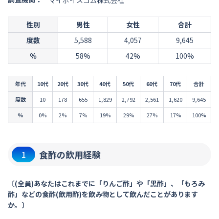
マイボイスコム株式会社
性別
男性
女性
合計
度数
5,588
4,057
9,645
％
58%
42%
100%
年代
10代
20代
30代
40代
50代
60代
70代
合計
度数
10
178
655
1,829
2,792
2,561
1,620
9,645
％
0%
2%
7%
19%
29%
27%
17%
100%
食酢の飲用経験
1
〔(全員)あなたはこれまでに「りんご酢」や「黒酢」、「もろみ
酢」などの食酢(飲用酢)を飲み物として飲んだことがあります
か。〕