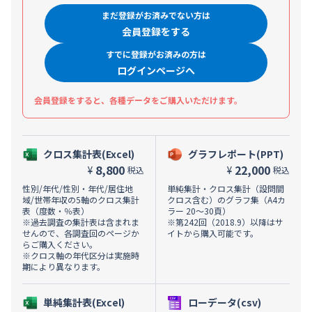
まだ登録がお済みでない方は
会員登録をする
すでに登録がお済みの方は
ログインページへ
会員登録をすると、各種データをご購入いただけます。
クロス集計表(Excel)
グラフレポート(PPT)
8,800
22,000
¥
¥
税込
税込
性別/年代/性別・年代/居住地
単純集計・クロス集計（設問間
域/世帯年収の5軸のクロス集計
クロス含む）のグラフ集（A4カ
表（度数・％表）
ラー 20～30頁）
※過去調査の集計表は含まれま
※第242回（2018.9）以降はサ
せんので、各調査回のページか
イトから購入可能です。
らご購入ください。
※クロス軸の年代区分は実施時
期により異なります。
単純集計表(Excel)
ローデータ(csv)