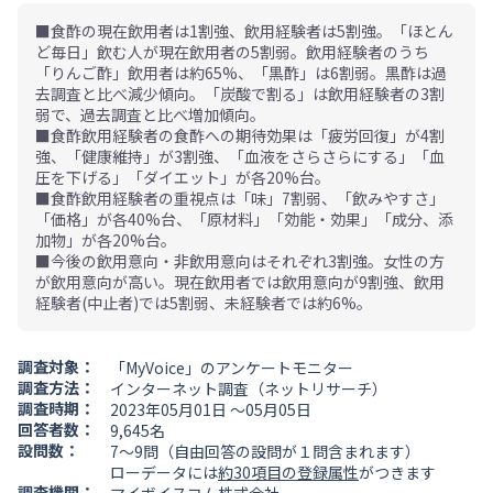
■食酢の現在飲用者は1割強、飲用経験者は5割強。「ほとん
ど毎日」飲む人が現在飲用者の5割弱。飲用経験者のうち
「りんご酢」飲用者は約65%、「黒酢」は6割弱。黒酢は過
去調査と比べ減少傾向。「炭酸で割る」は飲用経験者の3割
弱で、過去調査と比べ増加傾向。
■食酢飲用経験者の食酢への期待効果は「疲労回復」が4割
強、「健康維持」が3割強、「血液をさらさらにする」「血
圧を下げる」「ダイエット」が各20%台。
■食酢飲用経験者の重視点は「味」7割弱、「飲みやすさ」
「価格」が各40%台、「原材料」「効能・効果」「成分、添
加物」が各20%台。
■今後の飲用意向・非飲用意向はそれぞれ3割強。女性の方
が飲用意向が高い。現在飲用者では飲用意向が9割強、飲用
経験者(中止者)では5割弱、未経験者では約6%。
調査対象：
「MyVoice」のアンケートモニター
調査方法：
インターネット調査（ネットリサーチ）
調査時期：
2023年05月01日 ～05月05日
回答者数：
9,645名
設問数：
7～9問（自由回答の設問が１問含まれます）
ローデータには
約30項目の登録属性
がつきます
調査機関：