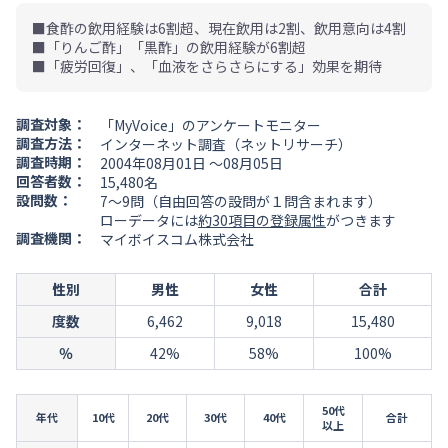
■食酢の飲用経験は6割超、現在飲用は2割、飲用意向は4割
■「りんご酢」「黒酢」の飲用経験が6割超
■「疲労回復」、「血液をさらさらにする」効果を期待
調査対象：
「MyVoice」のアンケートモニター
調査方法：
インターネット調査（ネットリサーチ）
調査時期：
2004年08月01日 ～08月05日
回答者数：
15,480名
設問数：
7～9問（自由回答の設問が１問含まれます）
ローデータには
約30項目の登録属性
がつきます
調査機関：
マイボイスコム株式会社
性別
男性
女性
合計
度数
6,462
9,018
15,480
％
42%
58%
100%
50代
年代
10代
20代
30代
40代
合計
以上