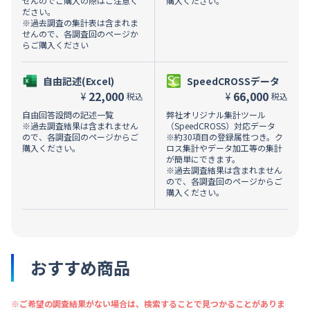
せんのでご購入の際はご注意く
購入ください。
ださい。
※過去調査の集計表は含まれま
せんので、各調査回のページか
らご購入ください
自由記述(Excel)
SpeedCROSSデータ
22,000
66,000
¥
¥
税込
税込
自由回答設問の記述一覧
弊社オリジナル集計ツール
※過去調査結果は含まれません
（SpeedCROSS）対応データ
ので、各調査回のページからご
※約30項目の登録属性つき。ク
購入ください。
ロス集計やデータ加工等の集計
が簡単にできます。
※過去調査結果は含まれません
ので、各調査回のページからご
購入ください。
おすすめ商品
※ご希望の調査結果がない場合は、検索することで見つかることがありま