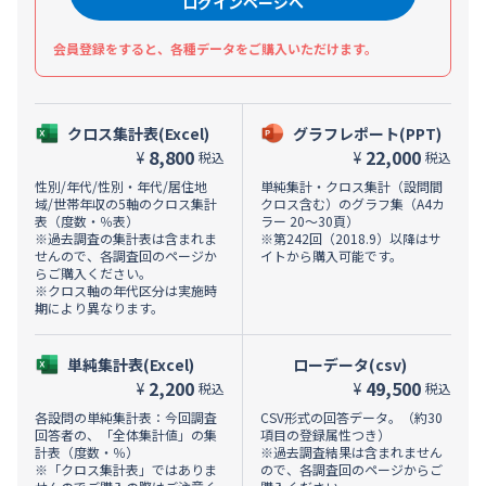
ログインページへ
会員登録をすると、各種データをご購入いただけます。
クロス集計表(Excel)
グラフレポート(PPT)
8,800
22,000
¥
¥
税込
税込
性別/年代/性別・年代/居住地
単純集計・クロス集計（設問間
域/世帯年収の5軸のクロス集計
クロス含む）のグラフ集（A4カ
表（度数・％表）
ラー 20～30頁）
※過去調査の集計表は含まれま
※第242回（2018.9）以降はサ
せんので、各調査回のページか
イトから購入可能です。
らご購入ください。
※クロス軸の年代区分は実施時
期により異なります。
単純集計表(Excel)
ローデータ(csv)
2,200
49,500
¥
¥
税込
税込
各設問の単純集計表：今回調査
CSV形式の回答データ。（約30
回答者の、「全体集計値」の集
項目の登録属性つき）
計表（度数・％）
※過去調査結果は含まれません
※「クロス集計表」ではありま
ので、各調査回のページからご