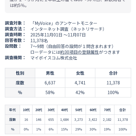
は約5％。
調査対象：
「MyVoice」のアンケートモニター
調査方法：
インターネット調査（ネットリサーチ）
調査時期：
2025年11月01日 ～11月07日
回答者数：
11,378名
設問数：
7～9問（自由回答の設問が１問含まれます）
ローデータには
約30項目の登録属性
がつきます
調査機関：
マイボイスコム株式会社
性別
男性
女性
合計
度数
6,637
4,741
11,378
％
58%
42%
100%
年代
10代
20代
30代
40代
50代
60代
70代
合計
度数
16
146
655
1,684
3,273
3,422
2,182
11,378
％
0%
1%
6%
15%
29%
30%
19%
100%