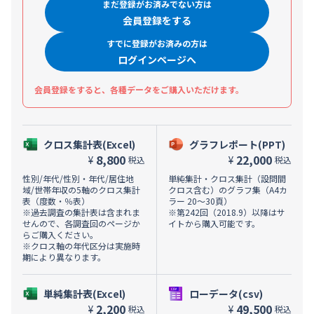
まだ登録がお済みでない方は
会員登録をする
すでに登録がお済みの方は
ログインページへ
会員登録をすると、各種データをご購入いただけます。
クロス集計表(Excel)
グラフレポート(PPT)
8,800
22,000
¥
¥
税込
税込
性別/年代/性別・年代/居住地
単純集計・クロス集計（設問間
域/世帯年収の5軸のクロス集計
クロス含む）のグラフ集（A4カ
表（度数・％表）
ラー 20～30頁）
※過去調査の集計表は含まれま
※第242回（2018.9）以降はサ
せんので、各調査回のページか
イトから購入可能です。
らご購入ください。
※クロス軸の年代区分は実施時
期により異なります。
単純集計表(Excel)
ローデータ(csv)
2,200
49,500
¥
¥
税込
税込