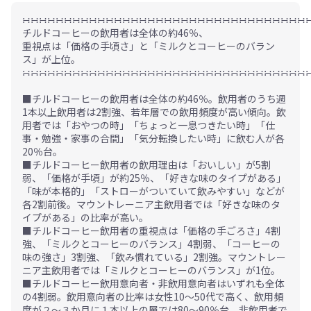
∺∺∺∺∺∺∺∺∺∺∺∺∺∺∺∺∺∺∺∺∺∺∺∺∺∺∺∺∺∺∺∺∺∺
チルドコーヒーの飲用者は全体の約46％、
重視点は「価格の手頃さ」と「ミルクとコーヒーのバラン
ス」が上位。
∺∺∺∺∺∺∺∺∺∺∺∺∺∺∺∺∺∺∺∺∺∺∺∺∺∺∺∺∺∺∺∺∺∺
■チルドコーヒーの飲用者は全体の約46％。飲用者のうち週
1本以上飲用者は2割強、若年層での飲用頻度が高い傾向。飲
用者では「おやつの時」「ちょっと一息つきたい時」「仕
事・勉強・家事の合間」「気分転換したい時」に飲む人が各
20％台。
■チルドコーヒー飲用者の飲用理由は「おいしい」が5割
弱、「価格が手頃」が約25％、「好きな味のタイプがある」
「味が本格的」「ストローがついていて飲みやすい」などが
各2割前後。マウントレーニア主飲用者では「好きな味のタ
イプがある」の比率が高い。
■チルドコーヒー飲用者の重視点は「価格の手ごろさ」4割
強、「ミルクとコーヒーのバランス」4割弱、「コーヒーの
味の強さ」3割強、「飲み慣れている」2割強。マウントレー
ニア主飲用者では「ミルクとコーヒーのバランス」が1位。
■チルドコーヒー飲用意向者・非飲用意向者はいずれも全体
の4割弱。飲用意向者の比率は女性10～50代で高く、飲用頻
度が２～３か月に１本以上の層では80～90％台、非飲用者で