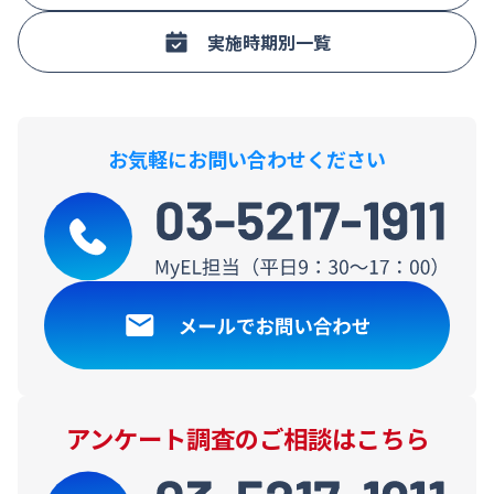
■缶コーヒー飲用者が飲みたいシーンは「休憩中」「リラックスしたい
時」「気分転換したい時」「昼食後」「車を運転する時」などが各20%
台。「仕事中、勉強中」は男性30～40代で1位。缶コーヒー飲用者が最も
実施時期別一覧
好んで飲む甘さは「微糖、低糖」が4割強。「無糖」は4割弱で、男性での
比率が高く若年層で低い。
■缶コーヒー飲用意向者は全体の約45%、非飲用意向は4割弱。飲用意向
者の比率は、男性、特に男性40～50代で高い。週に1～2本以上飲用者で
は9割以上、非飲用者では約4%。
お気軽にお問い合わせください
アンケート調査のご相談はこちら