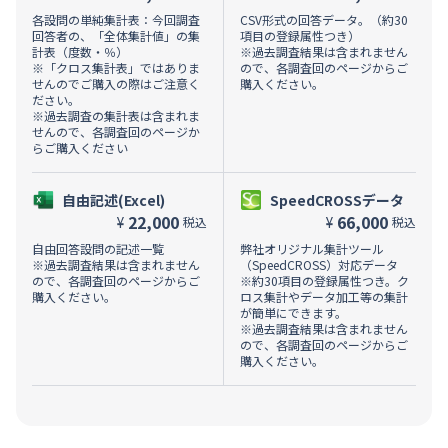
各設問の単純集計表：今回調査
CSV形式の回答データ。（約30
回答者の、「全体集計値」の集
項目の登録属性つき）
計表（度数・％）
※過去調査結果は含まれません
※「クロス集計表」ではありま
ので、各調査回のページからご
せんのでご購入の際はご注意く
購入ください。
ださい。
※過去調査の集計表は含まれま
せんので、各調査回のページか
らご購入ください
自由記述(Excel)
SpeedCROSSデータ
22,000
66,000
¥
¥
税込
税込
自由回答設問の記述一覧
弊社オリジナル集計ツール
※過去調査結果は含まれません
（SpeedCROSS）対応データ
ので、各調査回のページからご
※約30項目の登録属性つき。ク
購入ください。
ロス集計やデータ加工等の集計
が簡単にできます。
※過去調査結果は含まれません
ので、各調査回のページからご
購入ください。