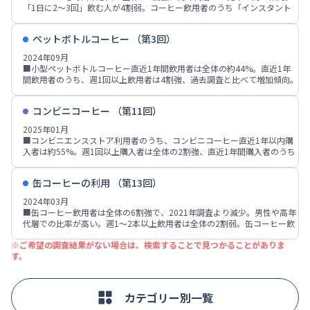
ーのバランス」「コーヒーの味の強さ」などが上位。スターバックス主飲
「1日に2～3回」飲む人が4割弱。コーヒー飲用者のうち「インスタント
用者では「コーヒーの味の強さ」が重視点の1位。
コーヒー」が5割強、「レギュラーコーヒー」が4割強。「ペットボトル入
■チルドコーヒー飲用意向者は全体の4割強、飲用頻度が2～3か月に1本
りコーヒー」は3割強で過去調査と比べ増加傾向。「レギュラーコーヒ
以上の層では8割強～9割強、非飲用者では約6%。
ペットボトルコーヒー （第3回）
ー」「缶コーヒー」などは過去調査より減少傾向。
■好きなコーヒーの飲み方は「ホット/ブラック」が飲用者の5割強。カフ
2024年09月
ェ・オレ、カフェ・ラッテは、女性や若年層での比率が高い傾向。ブラッ
■小型ペットボトルコーヒー直近1年間飲用者は全体の約44%。直近1年
クは、ホットは男性や高年代層、アイスは男性や若年層での比率が高い傾
間飲用者のうち、週1回以上飲用者は4割強、過去調査と比べて増加傾向。
向。
男性30～40代での飲用頻度が高い傾向。
■コーヒー飲用者のうち「自宅」で飲む人は9割弱、「職場」が3割強、
■小型ペットボトル入りコーヒー直近1年間飲用者の飲用場面は「間食・
「コーヒーチェーン店」「喫茶店 ・カフェ」「車の中」などが各2割前
コンビニコーヒー （第11回）
おやつ」「休憩時、一息つきたい時」が各30%台、「仕事・勉強・家事を
後。コンビニコーヒー主飲用者では「車の中」が5割弱で、他の層より高
しながら」が3割弱、「車を運転する時」「リラックスしたい時」「気分
2025年01月
い。
転換したい時」などが各2割弱。
■コンビニエンスストア利用者のうち、コンビニコーヒー直近1年以内購
■コーヒーを飲む場面は「朝食時」「おやつの時」が各40%台。「休憩
■小型ペットボトル入りコーヒー直近1年間飲用者の重視点は「タイプ」
入者は約55%。週1回以上購入者は全体の2割強、直近1年間購入者のうち
中・休み時間」「仕事・勉強・家事をしながら」「リラックスしたいと
が約54%、「価格」「無糖」が各30%台、「容量、サイズ」「微糖、甘さ
4割弱で、男性や若年層での頻度が高い傾向。
き」が各3割前後。コーヒー飲用者が期待する効果は「気分転換」「リラ
ひかえめ」「ミルクの量・濃さ」などが各20%台。飲用理由は「おいし
■コンビニコーヒー直近1年間購入者の理由は「値段の割においしい」
ックス効果」が各5割強、「眠気を覚ます」が3割強、「集中力を高める」
い」が約44%、「価格が手頃」「持ち運びやすい」が各20%台。
缶コーヒーの利用 （第13回）
「缶コーヒーやペットボトル入りコーヒー等よりおいしい」「価格が安
が2割弱。
■ペットボトルコーヒー飲用意向者・非意向者はいずれも4割強。飲用意
い」が各4割前後、「できたてが飲める」「気軽に買える」「味が本格
2024年03月
向者の比率は男性30～50代で高い。月2～3日以上飲用者では各9割前後の
的」などが各20%台。2020年調査以降、「価格が安い」が減少傾向。購
■缶コーヒー飲用者は全体の6割強で、2021年調査より減少。男性や高年
飲用意向、直近1年間非飲用者では2割弱、飲用未経験者では約3%。
入時の重視点は「味」が6割強、「価格」約45%、「香り」約35%、「容
代層での比率が高い。週1～2本以上飲用者は全体の2割弱。缶コーヒー飲
量、サイズ」が2割強。
用頻度が週1～2本以上とが高い層では「ペットボトル入りコーヒー」を飲
■コンビニコーヒー利用意向者は全体の5割弱、非利用意向は3割強。コン
※ご希望の調査結果がない場合は、検索することで見つかることがありま
む人の比率が高く、「レギュラーコーヒー」の比率が低い。
ビニコーヒー週1回以上購入者では80%台の利用意向、直近1年間非購入
す。
■缶コーヒー飲用者の選定基準は「味」が5割強、「タイプ」が4割強、
者では3割強、購入未経験者では約6%。
「無糖・微糖などの糖類の量」「価格」などが各30%台、「容量、サイ
■普段飲むコーヒーは「自分や他の人がいれたもの」が6割弱、「カフ
ズ」が24%。購入時に「だいたい同じ銘柄を買うことが多い」が飲用者の
ェ・飲食店などのコーヒー」が3割強、「ペットボトル入りコーヒー」
4割強、「タイプはだいたい同じだが銘柄・メーカーはあまり決まってい
「コンビニコーヒー」「缶コーヒー」が各3割弱。「缶コーヒー」「ペッ
カテゴリー別一覧
ない」「特に決まった買い方はない」が各2割前後。
トボトル入りコーヒー」は男性30～50代で高い。