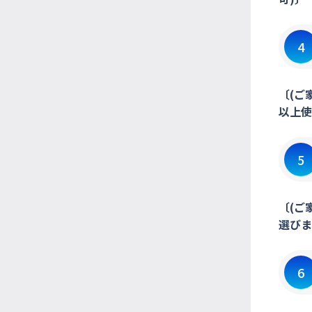
4
〔(ご
以上使
5
〔(ご
選びま
6