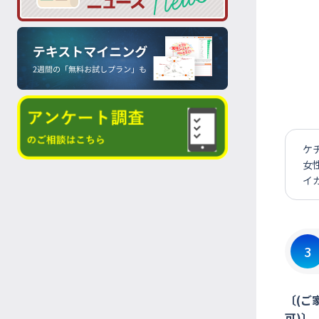
ケ
女
イ
3
〔(ご
可)〕