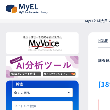
MyELとは
会員
HOME
調査時
[1
検索