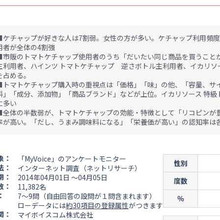
■ケチャップが好きな人は7割弱。女性の方が多い。ケチャップ利用頻度は
用者が全体の4割強
■市販のトマトケチャップ使用者のうち「だいたい同じ商品を買うことが
主利用者、ハインツ トマトケチャップ 逆さボトル主利用者、イカリソー
を占める。
■トマトケチャップ購入時の重視点は「価格」「味」の他、「容量、サイ
料」「成分、添加物」「商品ブランド」などが上位。イカリソース 特級
に多い
■全体の半数弱が、トマトケチャップの効能・特徴として「リコピンが
率が高い。「だし、うまみ調味料になる」「栄養価が高い」の認知率は各
象：
「MyVoice」のアンケートモニター
性別
法：
インターネット調査（ネットリサーチ）
期：
2014年04月01日 ～04月05日
度数
数：
11,382名
：
7～9問（自由回答の設問が１問含まれます）
％
ローデータには
約30項目の登録属性
がつきます
関：
マイボイスコム株式会社