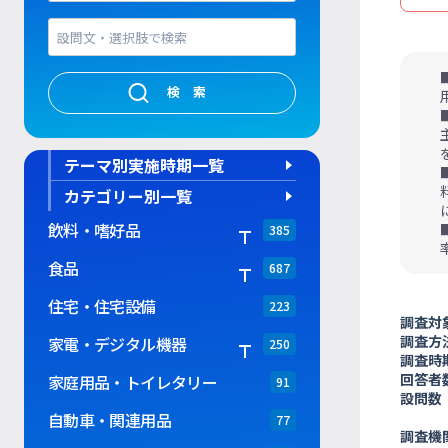
検索
テーマ別実施時期一覧
カテゴリー別一覧
飲料・嗜好品
385
食品
687
住宅・住宅設備
223
調査対
調査方
家電・デジタル機器
250
調査時
回答者
家庭用品・トイレタリー
91
設問数
自動車・関連用品
77
調査機