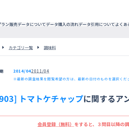
プラン
販売データについて
データ購入の流れ
データ引用について
よくあ
カテゴリ一覧
調味料
2014/04
2011/04
期
※最新の調査結果を閲覧希望の方は、最新の日付のものを選択くだ
8903] トマトケチャップ
に関するア
会員登録（無料）
をすると、３問目以降の