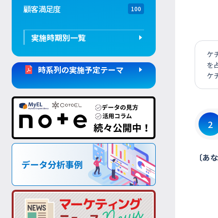
顧客満足度
100
実施時期別一覧
ケ
を
時系列の実施予定テーマ
ケ
2
〔あな