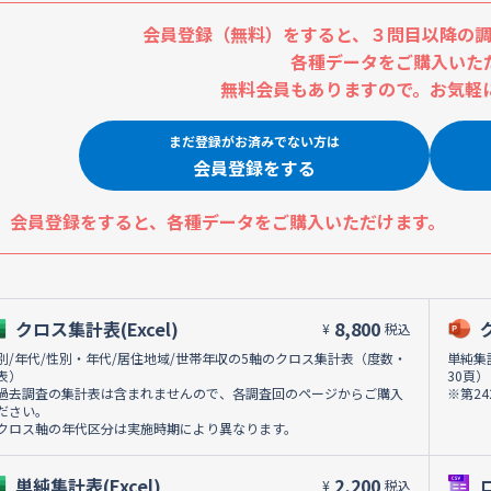
会員登録（無料）をすると、３問目以降の調
各種データをご購入いた
無料会員もありますので。お気軽
まだ登録がお済みでない方は
会員登録をする
会員登録をすると、各種データをご購入いただけます。
クロス集計表(Excel)
8,800
¥
税込
別/年代/性別・年代/居住地域/世帯年収の5軸のクロス集計表（度数・
単純集
表）
30頁）
過去調査の集計表は含まれませんので、各調査回のページからご購入
※第2
ださい。
クロス軸の年代区分は実施時期により異なります。
単純集計表(Excel)
2,200
¥
税込