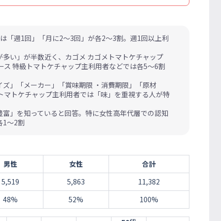
「週1回」「月に2～3回」が各2～3割。週1回以上利
多い」が半数近く、カゴメ カゴメトマトケチャップ
ス 特級トマトケチャップ主利用者などでは各5～6割
ズ」「メーカー」「賞味期限 ・消費期限」「原材
トマトケチャップ主利用者では「味」を重視する人が特
豊富」を知っていると回答。特に女性高年代層での認知
1～2割
男性
女性
合計
5,519
5,863
11,382
48%
52%
100%