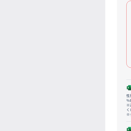
性
％
※
く
※