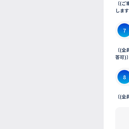
〔(ご
します
7
〔(全
答可)
8
〔(全