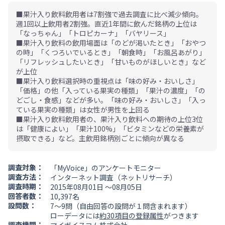
■果汁入り飲料飲用者は7割強で過去調査に比べ減少傾向。
週1回以上飲用者2割強。直近1年間に飲んだ銘柄の上位は
「なっちゃん」「トロピカーナ」「バヤリース」
■果汁入り飲料の飲用場面は「のどが渇いたとき」「おやつ
の時」「くつろいでいるとき」「朝食時」「お風呂あがり」
「リフレッシュしたいとき」「甘いものがほしいとき」など
が上位
■果汁入り飲料選択時の重視点は「味の好み・おいしさ」
「価格」の他「入っている果実の種類」「果汁の濃度」「の
どごし・食感」などが多い。「味の好み・おいしさ」「入っ
ている果実の種類」は女性が男性を上回る
■果汁入り飲料飲用者の、果汁入り飲料への期待の上位3位
は「健康によい」「果汁100%」「ビタミンなどの栄養素が
摂取できる」など。主飲用銘柄別ごとに傾向が異なる
調査対象：
「MyVoice」のアンケートモニター
調査方法：
インターネット調査（ネットリサーチ）
調査時期：
2015年08月01日 ～08月05日
回答者数：
10,397名
設問数：
7～9問（自由回答の設問が１問含まれます）
ローデータには
約30項目の登録属性
がつきます
調査機関：