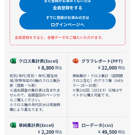
まだ登録がお済みでない方は
会員登録をする
すでに登録がお済みの方は
ログインページへ
会員登録をすると、各種データをご購入いただけます。
クロス集計表(Excel)
グラフレポート(PPT)
8,800
22,000
¥
¥
税込
税込
性別/年代/性別・年代/居住地
単純集計・クロス集計（設問間
域/世帯年収の5軸のクロス集計
クロス含む）のグラフ集（A4カ
表（度数・％表）
ラー 20～30頁）
※過去調査の集計表は含まれま
※第242回（2018.9）以降はサ
せんので、各調査回のページか
イトから購入可能です。
らご購入ください。
※クロス軸の年代区分は実施時
期により異なります。
単純集計表(Excel)
ローデータ(csv)
2,200
49,500
¥
¥
税込
税込