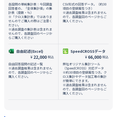
各設問の単純集計表：今回調査
CSV形式の回答データ。（約30
回答者の、「全体集計値」の集
項目の登録属性つき）
計表（度数・％）
※過去調査結果は含まれません
※「クロス集計表」ではありま
ので、各調査回のページからご
せんのでご購入の際はご注意く
購入ください。
ださい。
※過去調査の集計表は含まれま
せんので、各調査回のページか
らご購入ください
自由記述(Excel)
SpeedCROSSデータ
22,000
66,000
¥
¥
税込
税込
自由回答設問の記述一覧
弊社オリジナル集計ツール
※過去調査結果は含まれません
（SpeedCROSS）対応データ
ので、各調査回のページからご
※約30項目の登録属性つき。ク
購入ください。
ロス集計やデータ加工等の集計
が簡単にできます。
※過去調査結果は含まれません
ので、各調査回のページからご
購入ください。