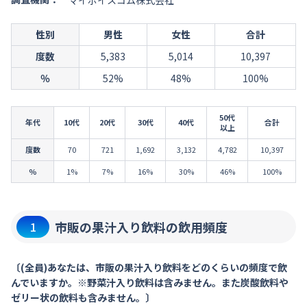
マイボイスコム株式会社
性別
男性
女性
合計
度数
5,383
5,014
10,397
％
52%
48%
100%
50代
年代
10代
20代
30代
40代
合計
以上
度数
70
721
1,692
3,132
4,782
10,397
％
1%
7%
16%
30%
46%
100%
市販の果汁入り飲料の飲用頻度
1
〔(全員)あなたは、市販の果汁入り飲料をどのくらいの頻度で飲
んでいますか。※野菜汁入り飲料は含みません。また炭酸飲料や
ゼリー状の飲料も含みません。〕