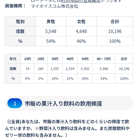
ローデータには
約30項目の登録属性
がつきます
調査機関：
マイボイスコム株式会社
性別
男性
女性
合計
度数
5,548
4,648
10,196
％
54%
46%
100%
年代
10代
20代
30代
40代
50代
60・70代
合計
度数
19
263
1,057
2,339
3,052
3,466
10,196
％
0%
3%
10%
23%
30%
34%
100%
市販の果汁入り飲料の飲用頻度
1
〔(全員)あなたは、市販の果汁入り飲料をどのくらいの頻度で飲
んでいますか。※野菜汁入り飲料は含みません。また炭酸飲料や
ゼリー状の飲料も含みません。〕