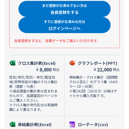
まだ登録がお済みでない方は
会員登録をする
すでに登録がお済みの方は
ログインページへ
会員登録をすると、各種データをご購入いただけます。
クロス集計表(Excel)
グラフレポート(PPT)
8,800
22,000
¥
¥
税込
税込
性別/年代/性別・年代/居住地
単純集計・クロス集計（設問間
域/世帯年収の5軸のクロス集計
クロス含む）のグラフ集（A4カ
表（度数・％表）
ラー 20～30頁）
※過去調査の集計表は含まれま
※第242回（2018.9）以降はサ
せんので、各調査回のページか
イトから購入可能です。
らご購入ください。
※クロス軸の年代区分は実施時
期により異なります。
単純集計表(Excel)
ローデータ(csv)