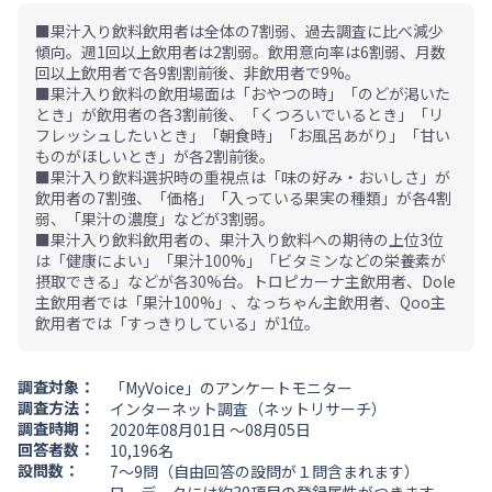
■果汁入り飲料飲用者は全体の7割弱、過去調査に比べ減少
傾向。週1回以上飲用者は2割弱。飲用意向率は6割弱、月数
回以上飲用者で各9割割前後、非飲用者で9%。
■果汁入り飲料の飲用場面は「おやつの時」「のどが渇いた
とき」が飲用者の各3割前後、「くつろいでいるとき」「リ
フレッシュしたいとき」「朝食時」「お風呂あがり」「甘い
ものがほしいとき」が各2割前後。
■果汁入り飲料選択時の重視点は「味の好み・おいしさ」が
飲用者の7割強、「価格」「入っている果実の種類」が各4割
弱、「果汁の濃度」などが3割弱。
■果汁入り飲料飲用者の、果汁入り飲料への期待の上位3位
は「健康によい」「果汁100%」「ビタミンなどの栄養素が
摂取できる」などが各30%台。トロピカーナ主飲用者、Dole
主飲用者では「果汁100%」、なっちゃん主飲用者、Qoo主
飲用者では「すっきりしている」が1位。
調査対象：
「MyVoice」のアンケートモニター
調査方法：
インターネット調査（ネットリサーチ）
調査時期：
2020年08月01日 ～08月05日
回答者数：
10,196名
設問数：
7～9問（自由回答の設問が１問含まれます）