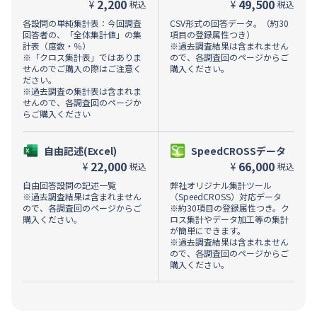
2,200
49,500
¥
¥
税込
税込
各設問の単純集計表：今回調査
CSV形式の回答データ。（約30
回答者の、「全体集計値」の集
項目の登録属性つき）
計表（度数・％）
※過去調査結果は含まれません
※「クロス集計表」ではありま
ので、各調査回のページからご
せんのでご購入の際はご注意く
購入ください。
ださい。
※過去調査の集計表は含まれま
せんので、各調査回のページか
らご購入ください
自由記述(Excel)
SpeedCROSSデータ
22,000
66,000
¥
¥
税込
税込
自由回答設問の記述一覧
弊社オリジナル集計ツール
※過去調査結果は含まれません
（SpeedCROSS）対応データ
ので、各調査回のページからご
※約30項目の登録属性つき。ク
購入ください。
ロス集計やデータ加工等の集計
が簡単にできます。
※過去調査結果は含まれません
ので、各調査回のページからご
購入ください。