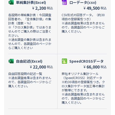
単純集計表(Excel)
ローデータ(csv)
2,200
49,500
¥
¥
税込
税込
各設問の単純集計表：今回調査
CSV形式の回答データ。（約30
回答者の、「全体集計値」の集
項目の登録属性つき）
計表（度数・％）
※過去調査結果は含まれません
※「クロス集計表」ではありま
ので、各調査回のページからご
せんのでご購入の際はご注意く
購入ください。
ださい。
※過去調査の集計表は含まれま
せんので、各調査回のページか
らご購入ください
自由記述(Excel)
SpeedCROSSデータ
22,000
66,000
¥
¥
税込
税込
自由回答設問の記述一覧
弊社オリジナル集計ツール
※過去調査結果は含まれません
（SpeedCROSS）対応データ
ので、各調査回のページからご
※約30項目の登録属性つき。ク
購入ください。
ロス集計やデータ加工等の集計
が簡単にできます。
※過去調査結果は含まれません
ので、各調査回のページからご
購入ください。