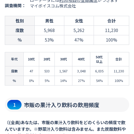
ローデータには
約30項目の登録属性
がつきます
調査機関：
マイボイスコム株式会社
性別
男性
女性
合計
度数
5,968
5,262
11,230
％
53%
47%
100%
50代
年代
10代
20代
30代
40代
合計
以上
度数
47
533
1,567
3,048
6,035
11,230
％
0%
5%
14%
27%
54%
100%
市販の果汁入り飲料の飲用頻度
1
〔(全員)あなたは、市販の果汁入り飲料をどのくらいの頻度で飲
んでいますか。※野菜汁入り飲料は含みません。また炭酸飲料や