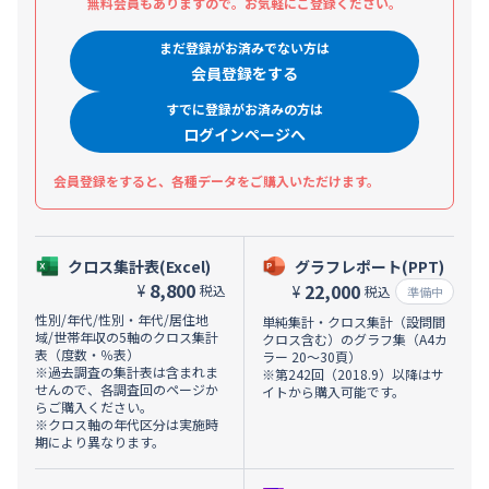
無料会員もありますので。お気軽にご登録ください。
まだ登録がお済みでない方は
会員登録をする
すでに登録がお済みの方は
ログインページへ
会員登録をすると、各種データをご購入いただけます。
クロス集計表(Excel)
グラフレポート(PPT)
8,800
22,000
¥
税込
¥
税込
準備中
性別/年代/性別・年代/居住地
単純集計・クロス集計（設問間
域/世帯年収の5軸のクロス集計
クロス含む）のグラフ集（A4カ
表（度数・％表）
ラー 20～30頁）
※過去調査の集計表は含まれま
※第242回（2018.9）以降はサ
せんので、各調査回のページか
イトから購入可能です。
らご購入ください。
※クロス軸の年代区分は実施時
期により異なります。