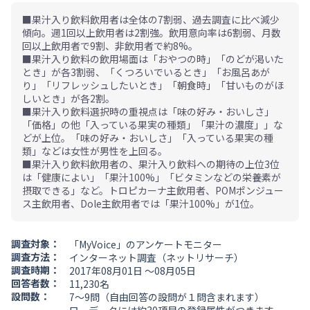
■果汁入り飲料飲用者は全体の7割弱、過去調査に比べ減少
傾向。週1回以上飲用者は2割強。飲用意向率は6割弱、月数
回以上飲用者で9割、非飲用者で約8%。
■果汁入り飲料の飲用場面は「おやつの時」「のどが渇いた
とき」が各3割弱、「くつろいでいるとき」「お風呂あが
り」「リフレッシュしたいとき」「朝食時」「甘いものがほ
しいとき」が各2割。
■果汁入り飲料選択時の重視点は「味の好み・おいしさ」
「価格」の他「入っている果実の種類」「果汁の濃度」」な
どが上位。「味の好み・おいしさ」「入っている果実の種
類」などは女性が男性を上回る。
■果汁入り飲料飲用者の、果汁入り飲料への期待の上位3位
は「健康によい」「果汁100%」「ビタミンなどの栄養素が
摂取できる」など。トロピカーナ主飲用者、POMポンジュー
ス主飲用者、Dole主飲用者では「果汁100%」が1位。
調査対象：
「MyVoice」のアンケートモニター
調査方法：
インターネット調査（ネットリサーチ）
調査時期：
2017年08月01日 ～08月05日
回答者数：
11,230名
設問数：
7～9問（自由回答の設問が１問含まれます）