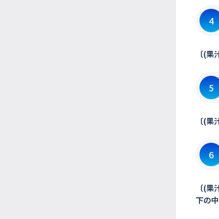
4
〔(果
5
〔(果
6
〔(果
下の中