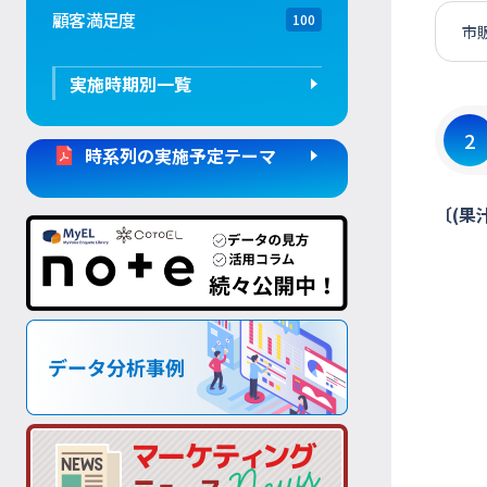
顧客満足度
100
市
実施時期別一覧
2
時系列の実施予定テーマ
〔(果