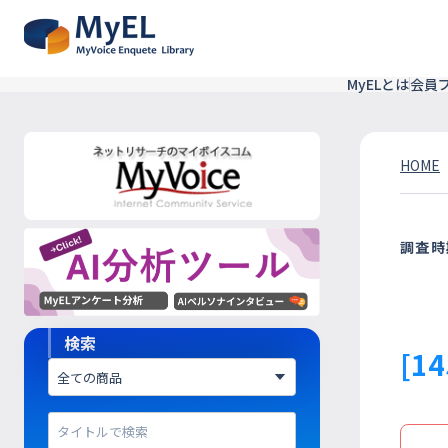
MyELとは
会員
HOME
調査時
検索
[1