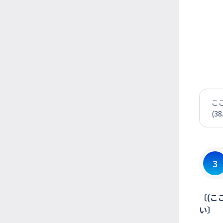
こ
(3
3
〔(こ
い〕