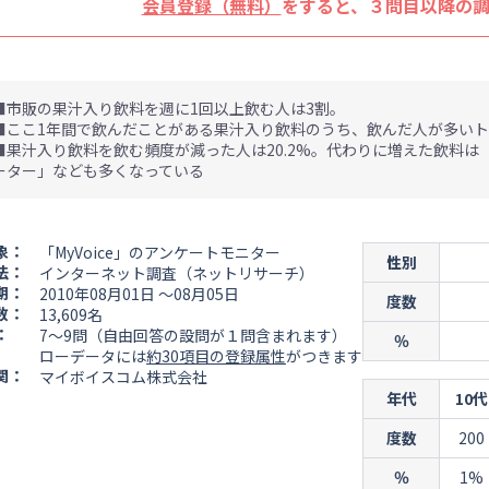
会員登録（無料）
をすると、３問目以降の
■市販の果汁入り飲料を週に1回以上飲む人は3割。
■ここ1年間で飲んだことがある果汁入り飲料のうち、飲んだ人が多いト
■果汁入り飲料を飲む頻度が減った人は20.2%。代わりに増えた飲料
ーター」なども多くなっている
象：
「MyVoice」のアンケートモニター
性別
法：
インターネット調査（ネットリサーチ）
期：
2010年08月01日 ～08月05日
度数
数：
13,609名
：
7～9問（自由回答の設問が１問含まれます）
％
ローデータには
約30項目の登録属性
がつきます
関：
マイボイスコム株式会社
年代
10代
度数
200
％
1%