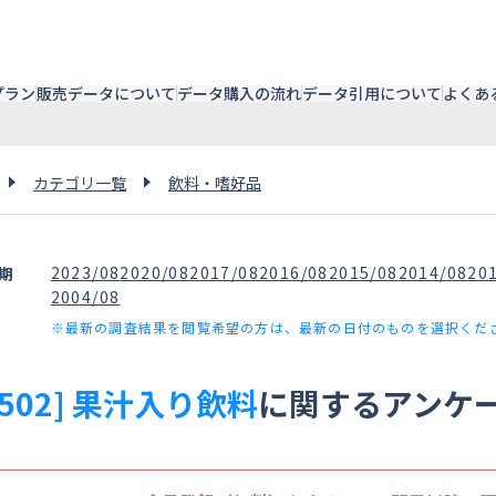
プラン
販売データについて
データ購入の流れ
データ引用について
よくあ
カテゴリ一覧
飲料・嗜好品
2023/08
2020/08
2017/08
2016/08
2015/08
2014/08
20
期
2004/08
※最新の調査結果を閲覧希望の方は、最新の日付のものを選択くだ
4502] 果汁入り飲料
に関するアンケ