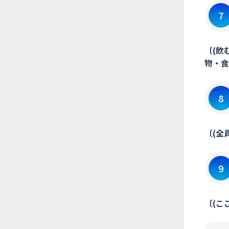
7
〔(飲
物・食
8
〔(全
9
〔(こ