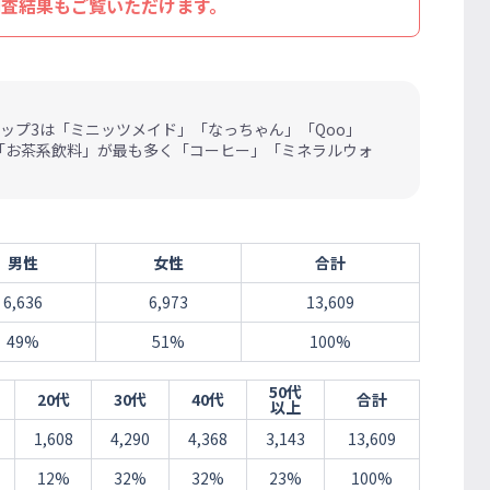
調査結果もご覧いただけます。
ップ3は「ミニッツメイド」「なっちゃん」「Qoo」
は「お茶系飲料」が最も多く「コーヒー」「ミネラルウォ
男性
女性
合計
6,636
6,973
13,609
49%
51%
100%
50代
20代
30代
40代
合計
以上
1,608
4,290
4,368
3,143
13,609
12%
32%
32%
23%
100%