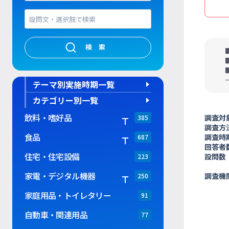
検索
テーマ別実施時期一覧
カテゴリー別一覧
飲料・嗜好品
調査対
385
調査方
食品
調査時
687
回答者
住宅・住宅設備
設問数
223
家電・デジタル機器
調査機
250
家庭用品・トイレタリー
91
自動車・関連用品
77