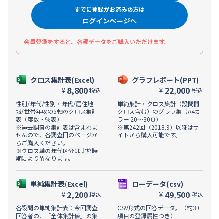
すでに登録がお済みの方は
ログインページへ
会員登録をすると、各種データをご購入いただけます。
クロス集計表(Excel)
グラフレポート(PPT)
8,800
22,000
¥
¥
税込
税込
性別/年代/性別・年代/居住地
単純集計・クロス集計（設問間
域/世帯年収の5軸のクロス集計
クロス含む）のグラフ集（A4カ
表（度数・％表）
ラー 20～30頁）
※過去調査の集計表は含まれま
※第242回（2018.9）以降はサ
せんので、各調査回のページか
イトから購入可能です。
らご購入ください。
※クロス軸の年代区分は実施時
期により異なります。
単純集計表(Excel)
ローデータ(csv)
2,200
49,500
¥
¥
税込
税込
各設問の単純集計表：今回調査
CSV形式の回答データ。（約30
回答者の、「全体集計値」の集
項目の登録属性つき）