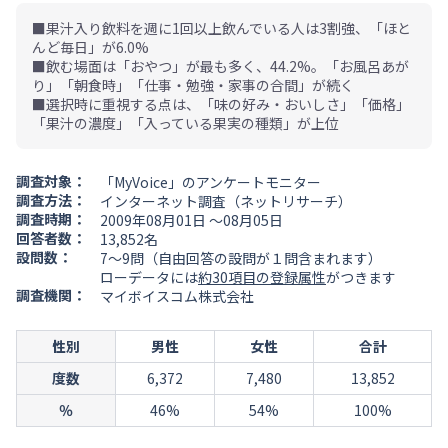
■果汁入り飲料を週に1回以上飲んでいる人は3割強、「ほと
んど毎日」が6.0%
■飲む場面は「おやつ」が最も多く、44.2%。「お風呂あが
り」「朝食時」「仕事・勉強・家事の合間」が続く
■選択時に重視する点は、「味の好み・おいしさ」「価格」
「果汁の濃度」「入っている果実の種類」が上位
調査対象：
「MyVoice」のアンケートモニター
調査方法：
インターネット調査（ネットリサーチ）
調査時期：
2009年08月01日 ～08月05日
回答者数：
13,852名
設問数：
7～9問（自由回答の設問が１問含まれます）
ローデータには
約30項目の登録属性
がつきます
調査機関：
マイボイスコム株式会社
性別
男性
女性
合計
度数
6,372
7,480
13,852
％
46%
54%
100%