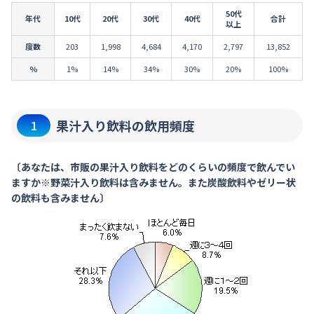
50代
年代
10代
20代
30代
40代
合計
以上
度数
203
1,998
4,684
4,170
2,797
13,852
％
1%
14%
34%
30%
20%
100%
果汁入り飲料の飲用頻度
1
〔あなたは、市販の果汁入り飲料をどのくらいの頻度で飲んでい
ますか※野菜汁入り飲料は含みません。また炭酸飲料やゼリー状
の飲料も含みません〕