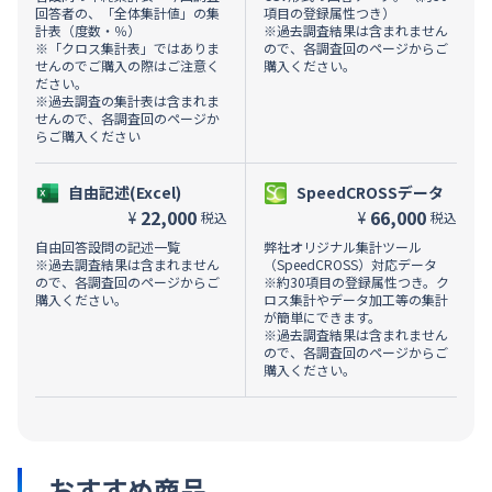
回答者の、「全体集計値」の集
項目の登録属性つき）
計表（度数・％）
※過去調査結果は含まれません
※「クロス集計表」ではありま
ので、各調査回のページからご
せんのでご購入の際はご注意く
購入ください。
ださい。
※過去調査の集計表は含まれま
せんので、各調査回のページか
らご購入ください
自由記述(Excel)
SpeedCROSSデータ
22,000
66,000
¥
¥
税込
税込
自由回答設問の記述一覧
弊社オリジナル集計ツール
※過去調査結果は含まれません
（SpeedCROSS）対応データ
ので、各調査回のページからご
※約30項目の登録属性つき。ク
購入ください。
ロス集計やデータ加工等の集計
が簡単にできます。
※過去調査結果は含まれません
ので、各調査回のページからご
購入ください。
おすすめ商品