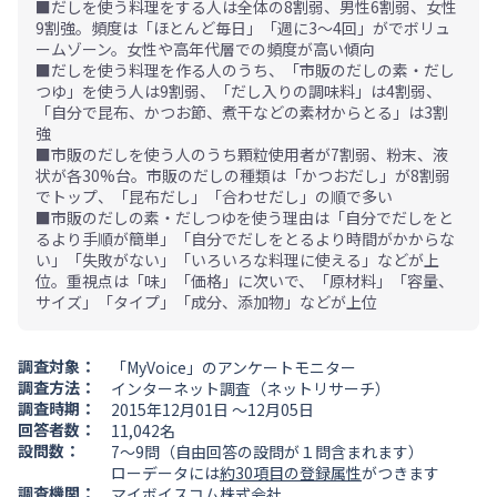
■だしを使う料理をする人は全体の8割弱、男性6割弱、女性
9割強。頻度は「ほとんど毎日」「週に3～4回」がでボリュ
ームゾーン。女性や高年代層での頻度が高い傾向
■だしを使う料理を作る人のうち、「市販のだしの素・だし
つゆ」を使う人は9割弱、「だし入りの調味料」は4割弱、
「自分で昆布、かつお節、煮干などの素材からとる」は3割
強
■市販のだしを使う人のうち顆粒使用者が7割弱、粉末、液
状が各30%台。市販のだしの種類は「かつおだし」が8割弱
でトップ、「昆布だし」「合わせだし」の順で多い
■市販のだしの素・だしつゆを使う理由は「自分でだしをと
るより手順が簡単」「自分でだしをとるより時間がかからな
い」「失敗がない」「いろいろな料理に使える」などが上
位。重視点は「味」「価格」に次いで、「原材料」「容量、
サイズ」「タイプ」「成分、添加物」などが上位
調査対象：
「MyVoice」のアンケートモニター
調査方法：
インターネット調査（ネットリサーチ）
調査時期：
2015年12月01日 ～12月05日
回答者数：
11,042名
設問数：
7～9問（自由回答の設問が１問含まれます）
ローデータには
約30項目の登録属性
がつきます
調査機関：
マイボイスコム株式会社