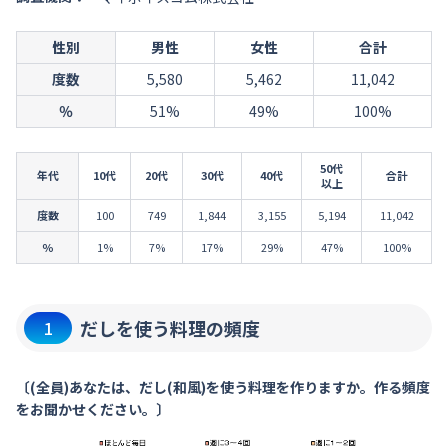
性別
男性
女性
合計
度数
5,580
5,462
11,042
％
51%
49%
100%
50代
年代
10代
20代
30代
40代
合計
以上
度数
100
749
1,844
3,155
5,194
11,042
％
1%
7%
17%
29%
47%
100%
だしを使う料理の頻度
1
〔(全員)あなたは、だし(和風)を使う料理を作りますか。作る頻度
をお聞かせください。〕