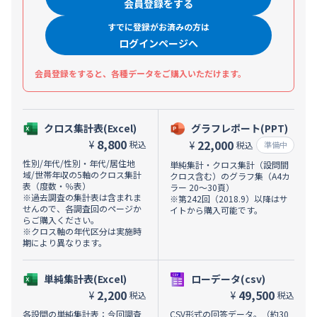
会員登録をする
すでに登録がお済みの方は
ログインページへ
会員登録をすると、各種データをご購入いただけます。
クロス集計表(Excel)
グラフレポート(PPT)
8,800
22,000
¥
税込
¥
税込
準備中
性別/年代/性別・年代/居住地
単純集計・クロス集計（設問間
域/世帯年収の5軸のクロス集計
クロス含む）のグラフ集（A4カ
表（度数・％表）
ラー 20～30頁）
※過去調査の集計表は含まれま
※第242回（2018.9）以降はサ
せんので、各調査回のページか
イトから購入可能です。
らご購入ください。
※クロス軸の年代区分は実施時
期により異なります。
単純集計表(Excel)
ローデータ(csv)
2,200
49,500
¥
¥
税込
税込
各設問の単純集計表：今回調査
CSV形式の回答データ。（約30