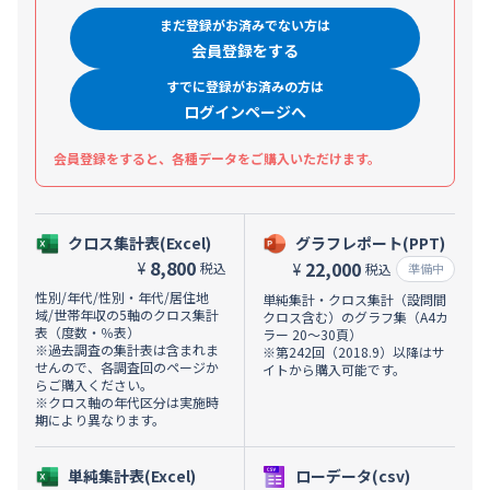
まだ登録がお済みでない方は
会員登録をする
すでに登録がお済みの方は
ログインページへ
会員登録をすると、各種データをご購入いただけます。
クロス集計表(Excel)
グラフレポート(PPT)
8,800
22,000
¥
税込
¥
税込
準備中
性別/年代/性別・年代/居住地
単純集計・クロス集計（設問間
域/世帯年収の5軸のクロス集計
クロス含む）のグラフ集（A4カ
表（度数・％表）
ラー 20～30頁）
※過去調査の集計表は含まれま
※第242回（2018.9）以降はサ
せんので、各調査回のページか
イトから購入可能です。
らご購入ください。
※クロス軸の年代区分は実施時
期により異なります。
単純集計表(Excel)
ローデータ(csv)