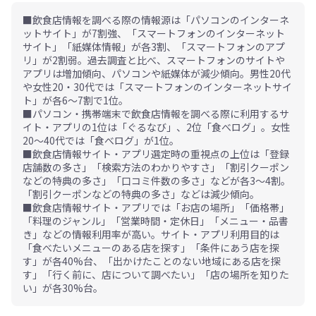
■飲食店情報を調べる際の情報源は「パソコンのインターネ
ットサイト」が7割強、「スマートフォンのインターネット
サイト」「紙媒体情報」が各3割、「スマートフォンのアプ
リ」が2割弱。過去調査と比べ、スマートフォンのサイトや
アプリは増加傾向、パソコンや紙媒体が減少傾向。男性20代
や女性20・30代では「スマートフォンのインターネットサイ
ト」が各6～7割で1位。
■パソコン・携帯端末で飲食店情報を調べる際に利用するサ
イト・アプリの1位は「ぐるなび」、2位「食べログ」。女性
20～40代では「食べログ」が1位。
■飲食店情報サイト・アプリ選定時の重視点の上位は「登録
店舗数の多さ」「検索方法のわかりやすさ」「割引クーポン
などの特典の多さ」「口コミ件数の多さ」などが各3～4割。
「割引クーポンなどの特典の多さ」などは減少傾向。
■飲食店情報サイト・アプリでは「お店の場所」「価格帯」
「料理のジャンル」「営業時間・定休日」「メニュー・品書
き」などの情報利用率が高い。サイト・アプリ利用目的は
「食べたいメニューのある店を探す」「条件にあう店を探
す」が各40%台、「出かけたことのない地域にある店を探
す」「行く前に、店について調べたい」「店の場所を知りた
い」が各30%台。