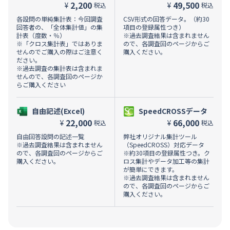
2,200
49,500
¥
¥
税込
税込
各設問の単純集計表：今回調査
CSV形式の回答データ。（約30
回答者の、「全体集計値」の集
項目の登録属性つき）
計表（度数・％）
※過去調査結果は含まれません
※「クロス集計表」ではありま
ので、各調査回のページからご
せんのでご購入の際はご注意く
購入ください。
ださい。
※過去調査の集計表は含まれま
せんので、各調査回のページか
らご購入ください
自由記述(Excel)
SpeedCROSSデータ
22,000
66,000
¥
¥
税込
税込
自由回答設問の記述一覧
弊社オリジナル集計ツール
※過去調査結果は含まれません
（SpeedCROSS）対応データ
ので、各調査回のページからご
※約30項目の登録属性つき。ク
購入ください。
ロス集計やデータ加工等の集計
が簡単にできます。
※過去調査結果は含まれません
ので、各調査回のページからご
購入ください。