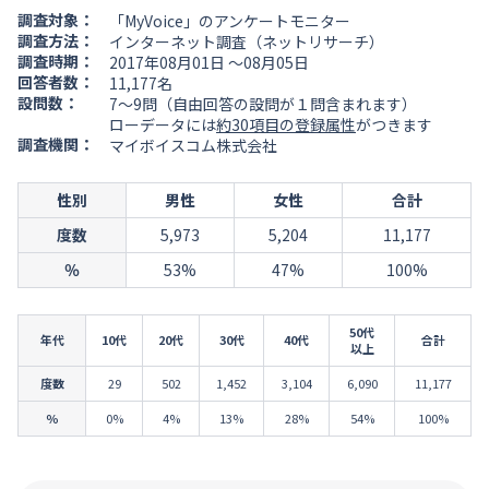
調査対象：
「MyVoice」のアンケートモニター
調査方法：
インターネット調査（ネットリサーチ）
調査時期：
2017年08月01日 ～08月05日
回答者数：
11,177名
設問数：
7～9問（自由回答の設問が１問含まれます）
ローデータには
約30項目の登録属性
がつきます
調査機関：
マイボイスコム株式会社
性別
男性
女性
合計
度数
5,973
5,204
11,177
％
53%
47%
100%
50代
年代
10代
20代
30代
40代
合計
以上
度数
29
502
1,452
3,104
6,090
11,177
％
0%
4%
13%
28%
54%
100%