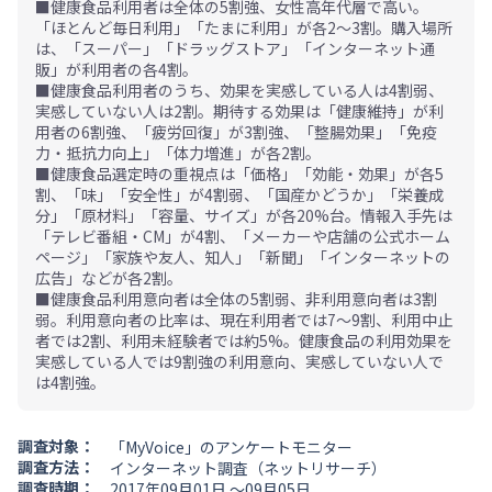
■健康食品利用者は全体の5割強、女性高年代層で高い。
「ほとんど毎日利用」「たまに利用」が各2～3割。購入場所
は、「スーパー」「ドラッグストア」「インターネット通
販」が利用者の各4割。
■健康食品利用者のうち、効果を実感している人は4割弱、
実感していない人は2割。期待する効果は「健康維持」が利
用者の6割強、「疲労回復」が3割強、「整腸効果」「免疫
力・抵抗力向上」「体力増進」が各2割。
■健康食品選定時の重視点は「価格」「効能・効果」が各5
割、「味」「安全性」が4割弱、「国産かどうか」「栄養成
分」「原材料」「容量、サイズ」が各20%台。情報入手先は
「テレビ番組・CM」が4割、「メーカーや店舗の公式ホーム
ページ」「家族や友人、知人」「新聞」「インターネットの
広告」などが各2割。
■健康食品利用意向者は全体の5割弱、非利用意向者は3割
弱。利用意向者の比率は、現在利用者では7～9割、利用中止
者では2割、利用未経験者では約5%。健康食品の利用効果を
実感している人では9割強の利用意向、実感していない人で
は4割強。
調査対象：
「MyVoice」のアンケートモニター
調査方法：
インターネット調査（ネットリサーチ）
調査時期：
2017年09月01日 ～09月05日