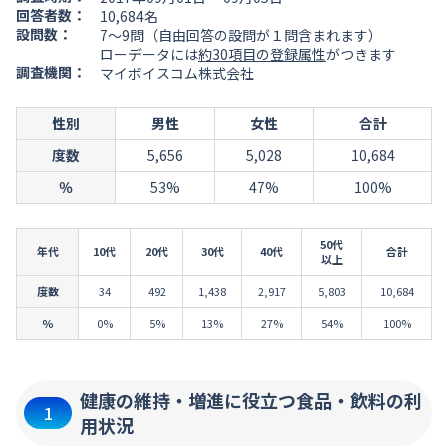
回答者数：
10,684名
設問数：
7～9問（自由回答の設問が１問含まれます）
ローデータには
約30項目の登録属性
がつきます
調査機関：
マイボイスコム株式会社
性別
男性
女性
合計
度数
5,656
5,028
10,684
％
53%
47%
100%
50代
年代
10代
20代
30代
40代
合計
以上
度数
34
492
1,438
2,917
5,803
10,684
％
0%
5%
13%
27%
54%
100%
健康の維持・増進に役立つ食品・飲料の利
1
用状況