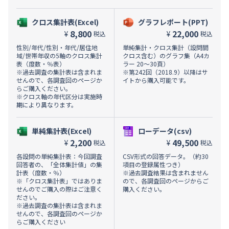
クロス集計表(Excel)
グラフレポート(PPT)
8,800
22,000
¥
¥
税込
税込
性別/年代/性別・年代/居住地
単純集計・クロス集計（設問間
域/世帯年収の5軸のクロス集計
クロス含む）のグラフ集（A4カ
表（度数・％表）
ラー 20～30頁）
※過去調査の集計表は含まれま
※第242回（2018.9）以降はサ
せんので、各調査回のページか
イトから購入可能です。
らご購入ください。
※クロス軸の年代区分は実施時
期により異なります。
単純集計表(Excel)
ローデータ(csv)
2,200
49,500
¥
¥
税込
税込
各設問の単純集計表：今回調査
CSV形式の回答データ。（約30
回答者の、「全体集計値」の集
項目の登録属性つき）
計表（度数・％）
※過去調査結果は含まれません
※「クロス集計表」ではありま
ので、各調査回のページからご
せんのでご購入の際はご注意く
購入ください。
ださい。
※過去調査の集計表は含まれま
せんので、各調査回のページか
らご購入ください