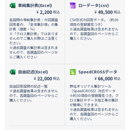
単純集計表(Excel)
ローデータ(csv)
2,200
49,500
¥
¥
税込
税込
各設問の単純集計表：今回調査
CSV形式の回答データ。（約30
回答者の、「全体集計値」の集
項目の登録属性つき）
計表（度数・％）
※過去調査結果は含まれません
※「クロス集計表」ではありま
ので、各調査回のページからご
せんのでご購入の際はご注意く
購入ください。
ださい。
※過去調査の集計表は含まれま
せんので、各調査回のページか
らご購入ください
自由記述(Excel)
SpeedCROSSデータ
22,000
66,000
¥
¥
税込
税込
自由回答設問の記述一覧
弊社オリジナル集計ツール
※過去調査結果は含まれません
（SpeedCROSS）対応データ
ので、各調査回のページからご
※約30項目の登録属性つき。ク
購入ください。
ロス集計やデータ加工等の集計
が簡単にできます。
※過去調査結果は含まれません
ので、各調査回のページからご
購入ください。