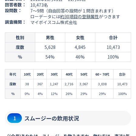
回答者数：
10,473名
設問数：
7～9問（自由回答の設問が１問含まれます）
ローデータには
約30項目の登録属性
がつきます
調査機関：
マイボイスコム株式会社
性別
男性
女性
合計
度数
5,628
4,845
10,473
％
54%
46%
100%
年代
10代
20代
30代
40代
50代
60・70代
合計
度数
38
367
1,247
2,716
3,067
3,038
10,473
％
0%
4%
12%
26%
29%
29%
100%
スムージーの飲用状況
1