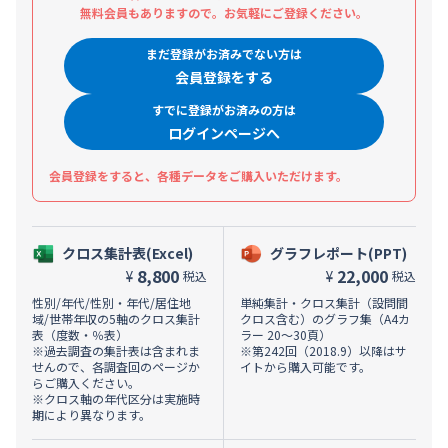
無料会員もありますので。お気軽にご登録ください。
まだ登録がお済みでない方は
会員登録をする
すでに登録がお済みの方は
ログインページへ
会員登録をすると、各種データをご購入いただけます。
クロス集計表(Excel)
グラフレポート(PPT)
8,800
22,000
¥
¥
税込
税込
性別/年代/性別・年代/居住地
単純集計・クロス集計（設問間
域/世帯年収の5軸のクロス集計
クロス含む）のグラフ集（A4カ
表（度数・％表）
ラー 20～30頁）
※過去調査の集計表は含まれま
※第242回（2018.9）以降はサ
せんので、各調査回のページか
イトから購入可能です。
らご購入ください。
※クロス軸の年代区分は実施時
期により異なります。