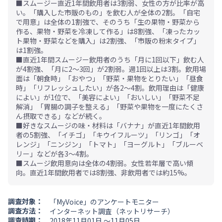
■スムージー直近1年間飲用者は3割弱、女性の方が比率が高
い。「購入した市販のもの」を飲む人が全体の2割。「自宅
で用意」は全体の1割強で、そのうち「生の果物・野菜から
作る、果物・野菜を冷凍して作る」は8割強、「凍ったカッ
ト果物・野菜などを購入」は2割強、「市販の粉末タイプ」
は1割強。
■直近1年間スムージー飲用者のうち「月に1回以下」飲む人
が4割強、「月に2～3回」が2割弱。週1回以上は3割。飲用場
面は「朝食時」「おやつ」「野菜・果物をとりたい」「昼食
時」「リフレッシュしたい」が各2～4割。飲用理由は「健康
によい」が1位で、「美容によい」「おいしい」「野菜不足
解消」「胃腸の調子を整える」「野菜や果物を一度にたくさ
ん摂取できる」などが続く。
■好きなスムージの味・材料は「バナナ」が直近1年間飲用
者の5割強、「イチゴ」「キウイフルーツ」「リンゴ」「オ
レンジ」「ニンジン」「トマト」「ヨーグルト」「ブルーベ
リー」などが各3～4割。
■スムージ飲用意向は全体の4割弱。女性若年層で高い傾
向。直近1年間飲用者では8割強、非飲用者では約15%。
調査対象：
「MyVoice」のアンケートモニター
調査方法：
インターネット調査（ネットリサーチ）
調査時期：
2018年11月01日 ～11月05日