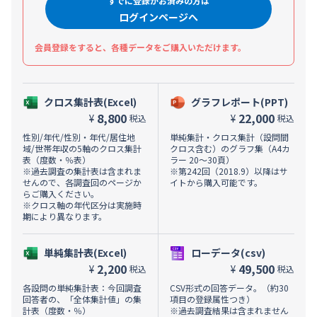
すでに登録がお済みの方は
ログインページへ
会員登録をすると、各種データをご購入いただけます。
クロス集計表(Excel)
グラフレポート(PPT)
8,800
22,000
¥
¥
税込
税込
性別/年代/性別・年代/居住地
単純集計・クロス集計（設問間
域/世帯年収の5軸のクロス集計
クロス含む）のグラフ集（A4カ
表（度数・％表）
ラー 20～30頁）
※過去調査の集計表は含まれま
※第242回（2018.9）以降はサ
せんので、各調査回のページか
イトから購入可能です。
らご購入ください。
※クロス軸の年代区分は実施時
期により異なります。
単純集計表(Excel)
ローデータ(csv)
2,200
49,500
¥
¥
税込
税込
各設問の単純集計表：今回調査
CSV形式の回答データ。（約30
回答者の、「全体集計値」の集
項目の登録属性つき）
計表（度数・％）
※過去調査結果は含まれません