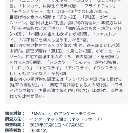
げ」「エビフライ」「てんぷら」「コロッケ」などで各6～7
割。「トンカツ」は男性や高年代層、「フライドチキン」
「チキンナゲット」などは10～40代での比率が高い。
■揚げ物を食べる頻度は「週2～3回」「週1回」がボリュー
ムゾーン。週1回以上は7割強。揚げ物の調理法・準備方法は
「自分や家族などの手作り」「調理済みのもの・惣菜」が各
5～6割、「市販の弁当のおかず」が4割弱、「ファストフー
ド」「冷凍食品を購入し温める」が各3割。
■自宅で揚げ物をする人は全体の7割強、過去調査と比べ減
少傾向。調理頻度は「週1回」「月に2～3回」がボリューム
ゾーン。自宅で調理する人のうち「鶏の唐揚げ・竜田揚げ」
を作る人が6割弱、「トンカツ」「てんぷら」が各40%台、
「コロッケ」「エビフライ」「アジフライ、イワシフライ、
ししゃもフライなど」が各3割。
■自宅での揚げ物の調理法は「フライパンや鍋で油で揚げる
(従来の調理法)」が、自宅で揚げ物をする人の8割弱。「フラ
イパンや鍋で、少量の油で焼く(揚げ焼き)」は3割強、女性30
代での比率が高い。
調査対象：
「MyVoice」のアンケートモニター
調査方法：
インターネット調査（ネットリサーチ）
調査時期：
2019年07月01日 ～07月05日
回答者数：
10,304名