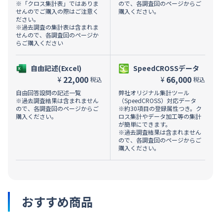
※「クロス集計表」ではありま
ので、各調査回のページからご
せんのでご購入の際はご注意く
購入ください。
ださい。
※過去調査の集計表は含まれま
せんので、各調査回のページか
らご購入ください
自由記述(Excel)
SpeedCROSSデータ
22,000
66,000
¥
¥
税込
税込
自由回答設問の記述一覧
弊社オリジナル集計ツール
※過去調査結果は含まれません
（SpeedCROSS）対応データ
ので、各調査回のページからご
※約30項目の登録属性つき。ク
購入ください。
ロス集計やデータ加工等の集計
が簡単にできます。
※過去調査結果は含まれません
ので、各調査回のページからご
購入ください。
おすすめ商品