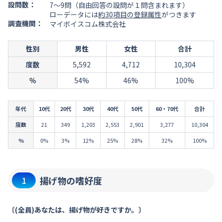
設問数：
7～9問（自由回答の設問が１問含まれます）
ローデータには
約30項目の登録属性
がつきます
調査機関：
マイボイスコム株式会社
性別
男性
女性
合計
度数
5,592
4,712
10,304
％
54%
46%
100%
年代
10代
20代
30代
40代
50代
60・70代
合計
度数
21
349
1,203
2,553
2,901
3,277
10,304
％
0%
3%
12%
25%
28%
32%
100%
揚げ物の嗜好度
1
〔(全員)あなたは、揚げ物が好きですか。〕