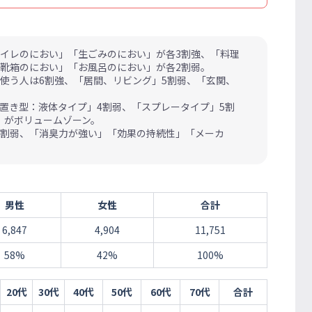
イレのにおい」「生ごみのにおい」が各3割強、「料理
靴箱のにおい」「お風呂のにおい」が各2割弱。
使う人は6割強、「居間、リビング」5割弱、「玄関、
置き型：液体タイプ」4割弱、「スプレータイプ」5割
」がボリュームゾーン。
5割弱、「消臭力が強い」「効果の持続性」「メーカ
男性
女性
合計
6,847
4,904
11,751
58%
42%
100%
20代
30代
40代
50代
60代
70代
合計