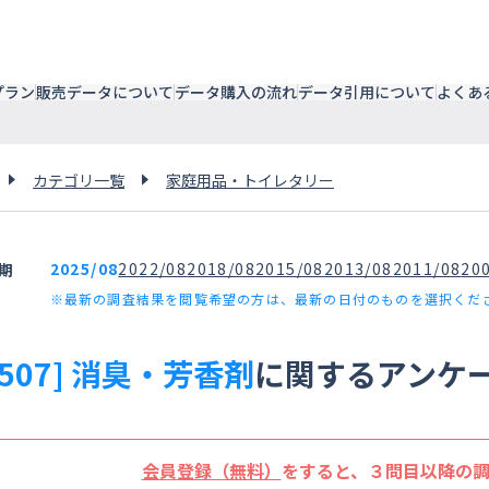
プラン
販売データについて
データ購入の流れ
データ引用について
よくあ
カテゴリ一覧
家庭用品・トイレタリー
2025/08
2022/08
2018/08
2015/08
2013/08
2011/08
20
期
※最新の調査結果を閲覧希望の方は、最新の日付のものを選択くだ
2507] 消臭・芳香剤
に関するアンケ
会員登録（無料）
をすると、３問目以降の