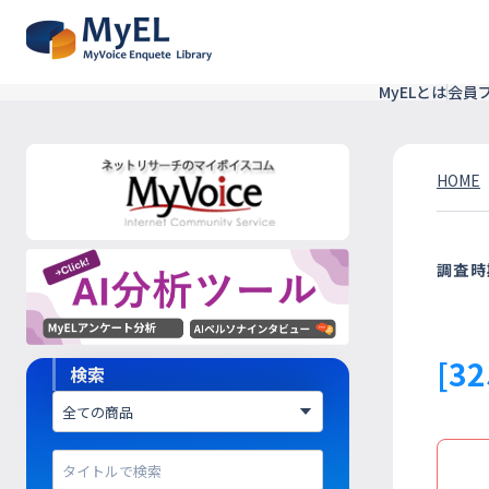
MyELとは
会員
HOME
調査時
[3
検索