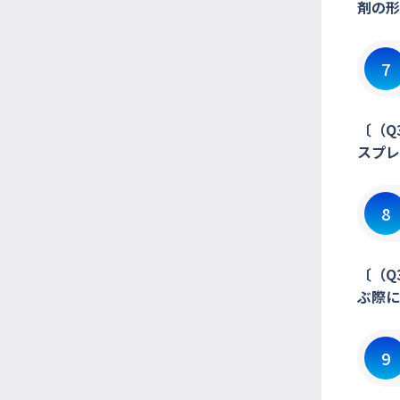
剤の形
7
〔（Q
スプレ
8
〔（Q
ぶ際に
9