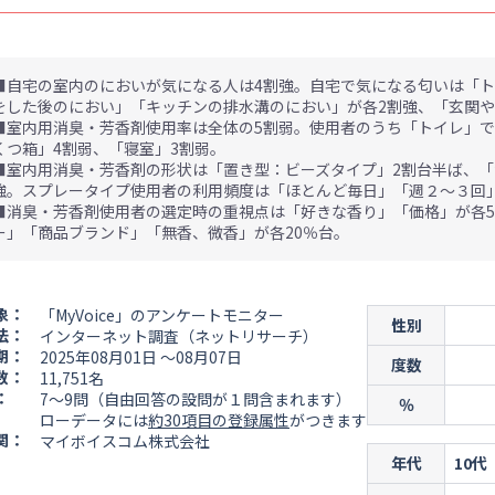
■自宅の室内のにおいが気になる人は4割強。自宅で気になる匂いは「ト
をした後のにおい」「キッチンの排水溝のにおい」が各2割強、「玄関や
■室内用消臭・芳香剤使用率は全体の5割弱。使用者のうち「トイレ」で
くつ箱」4割弱、「寝室」3割弱。
■室内用消臭・芳香剤の形状は「置き型：ビーズタイプ」2割台半ば、「
強。スプレータイプ使用者の利用頻度は「ほとんど毎日」「週２～３回
■消臭・芳香剤使用者の選定時の重視点は「好きな香り」「価格」が各
ー」「商品ブランド」「無香、微香」が各20％台。
象：
「MyVoice」のアンケートモニター
性別
法：
インターネット調査（ネットリサーチ）
期：
2025年08月01日 ～08月07日
度数
数：
11,751名
：
7～9問（自由回答の設問が１問含まれます）
％
ローデータには
約30項目の登録属性
がつきます
関：
マイボイスコム株式会社
年代
10代