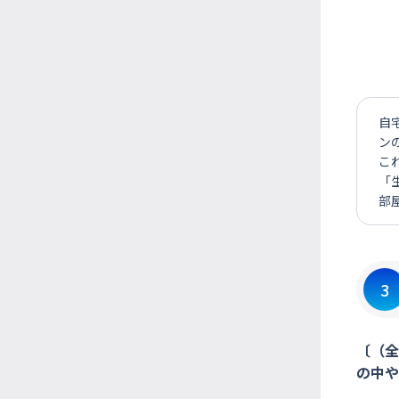
自
ン
こ
「
部
3
〔（全
の中や