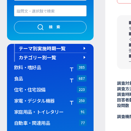
検索
テーマ別実施時期一覧
カテゴリー別一覧
飲料・嗜好品
385
食品
687
調査対
調査方
住宅・住宅設備
223
調査時
回答者
家電・デジタル機器
250
設問数
家庭用品・トイレタリー
91
調査機
自動車・関連用品
77