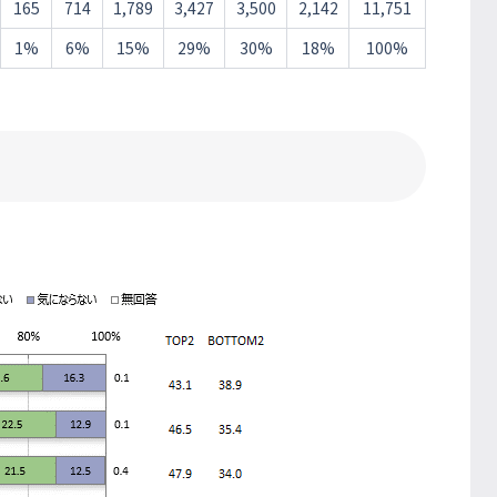
165
714
1,789
3,427
3,500
2,142
11,751
1%
6%
15%
29%
30%
18%
100%