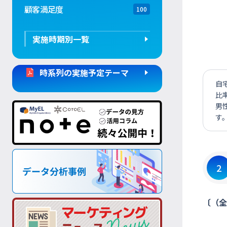
顧客満足度
100
実施時期別一覧
時系列の実施予定テーマ
自
比
男
す
2
〔（全