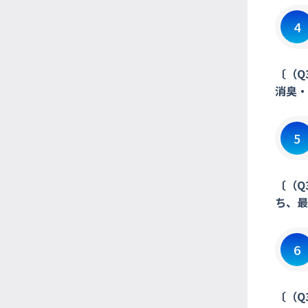
4
〔（Q
消臭・
5
〔（Q
ち、最
6
〔（Q