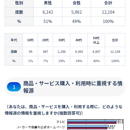
性別
男性
女性
合計
度数
6,142
5,962
12,104
％
51%
49%
100%
50代
年代
10代
20代
30代
40代
合計
以上
度数
99
847
2,286
4,065
4,807
12,104
％
1%
7%
19%
34%
40%
100%
商品・サービス購入・利用時に重視する情
1
報源
〔あなたは、商品・サービスを購入・利用する際に、どのような
情報源の情報を重視しますか(複数回答可)〕