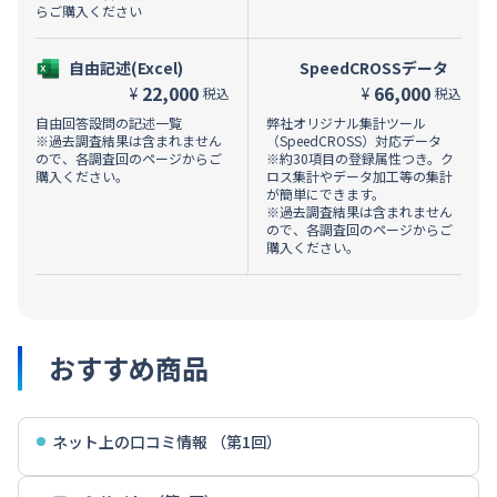
らご購入ください
自由記述(Excel)
SpeedCROSSデータ
22,000
66,000
¥
¥
税込
税込
自由回答設問の記述一覧
弊社オリジナル集計ツール
※過去調査結果は含まれません
（SpeedCROSS）対応データ
ので、各調査回のページからご
※約30項目の登録属性つき。ク
購入ください。
ロス集計やデータ加工等の集計
が簡単にできます。
※過去調査結果は含まれません
ので、各調査回のページからご
購入ください。
おすすめ商品
ネット上の口コミ情報 （第1回）