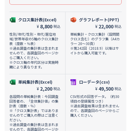
クロス集計表(Excel)
グラフレポート(PPT)
8,800
22,000
¥
¥
税込
税込
性別/年代/性別・年代/居住地
単純集計・クロス集計（設問間
域/世帯年収の5軸のクロス集計
クロス含む）のグラフ集（A4カ
表（度数・％表）
ラー 20～30頁）
※過去調査の集計表は含まれま
※第242回（2018.9）以降はサ
せんので、各調査回のページか
イトから購入可能です。
らご購入ください。
※クロス軸の年代区分は実施時
期により異なります。
単純集計表(Excel)
ローデータ(csv)
2,200
49,500
¥
¥
税込
税込
各設問の単純集計表：今回調査
CSV形式の回答データ。（約30
回答者の、「全体集計値」の集
項目の登録属性つき）
計表（度数・％）
※過去調査結果は含まれません
※「クロス集計表」ではありま
ので、各調査回のページからご
せんのでご購入の際はご注意く
購入ください。
ださい。
※過去調査の集計表は含まれま
せんので、各調査回のページか