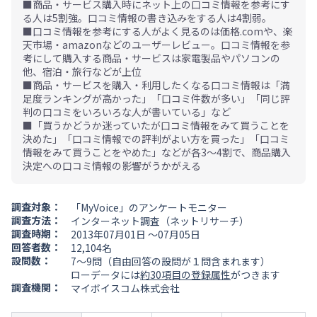
■商品・サービス購入時にネット上の口コミ情報を参考にす
る人は5割強。口コミ情報の書き込みをする人は4割弱。
■口コミ情報を参考にする人がよく見るのは価格.comや、楽
天市場・amazonなどのユーザーレビュー。口コミ情報を参
考にして購入する商品・サービスは家電製品やパソコンの
他、宿泊・旅行などが上位
■商品・サービスを購入・利用したくなる口コミ情報は「満
足度ランキングが高かった」「口コミ件数が多い」「同じ評
判の口コミをいろいろな人が書いている」など
■「買うかどうか迷っていたが口コミ情報をみて買うことを
決めた」「口コミ情報での評判がよい方を買った」「口コミ
情報をみて買うことをやめた」などが各3～4割で、商品購入
決定への口コミ情報の影響がうかがえる
調査対象：
「MyVoice」のアンケートモニター
調査方法：
インターネット調査（ネットリサーチ）
調査時期：
2013年07月01日 ～07月05日
回答者数：
12,104名
設問数：
7～9問（自由回答の設問が１問含まれます）
ローデータには
約30項目の登録属性
がつきます
調査機関：
マイボイスコム株式会社