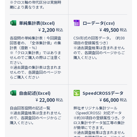
※クロス軸の年代区分は実施時
期により異なります。
単純集計表(Excel)
ローデータ(csv)
2,200
49,500
¥
¥
税込
税込
各設問の単純集計表：今回調査
CSV形式の回答データ。（約30
回答者の、「全体集計値」の集
項目の登録属性つき）
計表（度数・％）
※過去調査結果は含まれません
※「クロス集計表」ではありま
ので、各調査回のページからご
せんのでご購入の際はご注意く
購入ください。
ださい。
※過去調査の集計表は含まれま
せんので、各調査回のページか
らご購入ください
自由記述(Excel)
SpeedCROSSデータ
22,000
66,000
¥
¥
税込
税込
自由回答設問の記述一覧
弊社オリジナル集計ツール
※過去調査結果は含まれません
（SpeedCROSS）対応データ
ので、各調査回のページからご
※約30項目の登録属性つき。ク
購入ください。
ロス集計やデータ加工等の集計
が簡単にできます。
※過去調査結果は含まれません