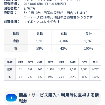
調査時期：
2023年03月01日 ～03月05日
回答者数：
9,767名
設問数：
7～9問（自由回答の設問が１問含まれます）
ローデータには
約30項目の登録属性
がつきます
調査機関：
マイボイスコム株式会社
性別
男性
女性
合計
度数
5,661
4,106
9,767
％
58%
42%
100%
年代
10代
20代
30代
40代
50代
60代
70代
合計
度数
12
192
767
1,818
2,870
2,587
1,521
9,767
％
0%
2%
8%
19%
29%
26%
16%
100%
商品・サービス購入・利用時に重視する情
1
報源