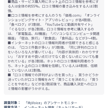
■商品・サービス購入時にネット上の口コミ情報を参考にす
る人は全体の約55%。口コミ情報の書き込みをする人は3割
強。
■口コミ情報を参考にする人のうち「価格.com」「オンライ
ンショッピングサイト・アプリのレビュー」が各4割弱、
「食べログ」が3割弱、「YouTubeなど動画共有サイト」
「ぐるなび」が各2割弱。口コミ情報を参考に購入するの
は、「家電製品、AV機器」「パソコンなどコンピュータ関連
機器」「宿泊、旅行」「飲食店」「食料品」などが3～4割。
■インターネットの口コミ情報利用者が信頼できると感じる
のは、「口コミ件数が多い」が3割強、「同じ評判の口コミ
をいろいろな人が書いている」「内容が具体的・わかりやす
い」「おすすめや良い点だけでなく良くない点についても書
かれている」が各3割弱。ネットの口コミ情報利用者のう
ち、ネット上の口コミ情報を信頼している人は4割弱、信頼
していない人は1割強。
■「口コミ情報での評判がよい方を買った」、買うかどうか
迷っていたが口コミ情報をみて「買うことを決めた」「買う
ことをやめた」などが各3割前後で、商品購入決定への口コ
ミ情報の影響がうかがえる。
調査対象：
「MyVoice」のアンケートモニター
調査方法：
インターネット調査（ネットリサーチ）