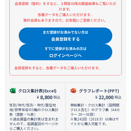
会員登録（無料）をすると、３問目以降の調査結果もご覧いただ
けます。
各種データをご購入いただけます。
無料会員もありますので。お気軽にご登録ください。
まだ登録がお済みでない方は
会員登録をする
すでに登録がお済みの方は
ログインページへ
会員登録をすると、各種データをご購入いただけます。
クロス集計表(Excel)
グラフレポート(PPT)
8,800
22,000
¥
¥
税込
税込
性別/年代/性別・年代/居住地
単純集計・クロス集計（設問間
域/世帯年収の5軸のクロス集計
クロス含む）のグラフ集（A4カ
表（度数・％表）
ラー 20～30頁）
※過去調査の集計表は含まれま
※第242回（2018.9）以降はサ
せんので、各調査回のページか
イトから購入可能です。
らご購入ください。