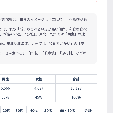
各70%台。和食のイメージは「庶民的」「季節感があ
では、他の地域より食べる頻度が高い傾向。和食を食べ
」が各4～5割。北海道、東北、九州では「朝食」の比
割弱。東北や北海道、九州では「和食系が多い」の比率
たくさん食べる」「価格」「季節感」「原材料」などが
男性
女性
合計
5,566
4,627
10,193
55%
45%
100%
20代
30代
40代
50代
60・70代
合計