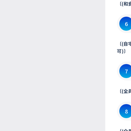
〔(和
6
〔(自
可)〕
7
〔(全
8