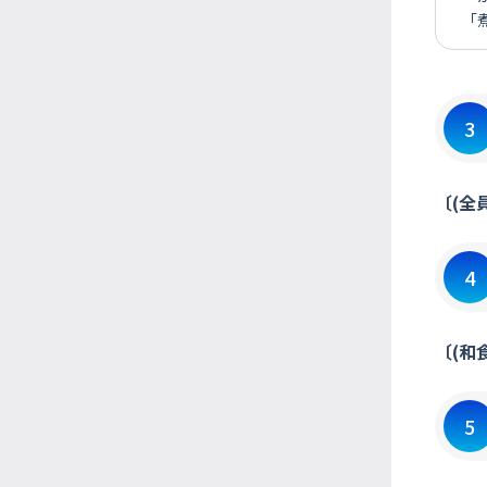
「
3
〔(全
4
〔(和
5