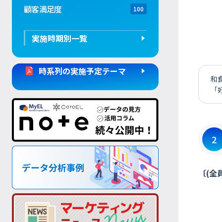
顧客満足度
100
実施時期別一覧
時系列の実施予定テーマ
和
「
2
〔(全