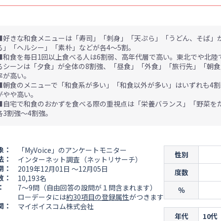
■好きな和食メニューは「寿司」「刺身」「天ぷら」「うどん、そば」が
る」「ヘルシー」「素朴」などが各4～5割。
■和食を毎日1回以上食べる人は6割弱、高年代層で高い。東北でや北陸
るシーンは「夕食」が全体の8割強、「昼食」「外食」「旅行先」「朝食
率が高い。
■朝食のメニューで「和食系が多い」「和食以外が多い」はいずれも4
がやや高い。
■自宅で和食のおかずを食べる際の重視点は「栄養バランス」「野菜を
各3割強～4割強。
象：
「MyVoice」のアンケートモニター
性別
法：
インターネット調査（ネットリサーチ）
期：
2019年12月01日 ～12月05日
度数
数：
10,193名
：
7～9問（自由回答の設問が１問含まれます）
％
ローデータには
約30項目の登録属性
がつきます
関：
マイボイスコム株式会社
年代
10代