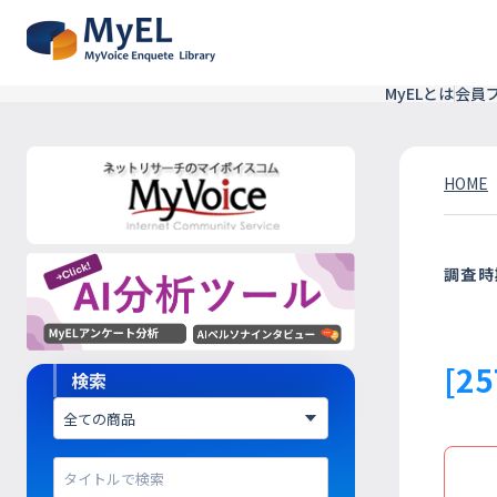
MyELとは
会員
HOME
調査時
[2
検索