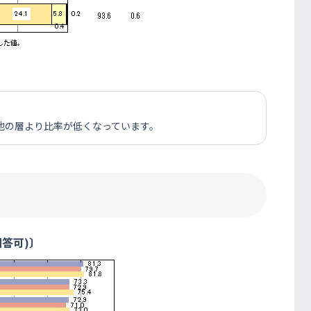
、他の層より比率が低くなっています。
答可)〕