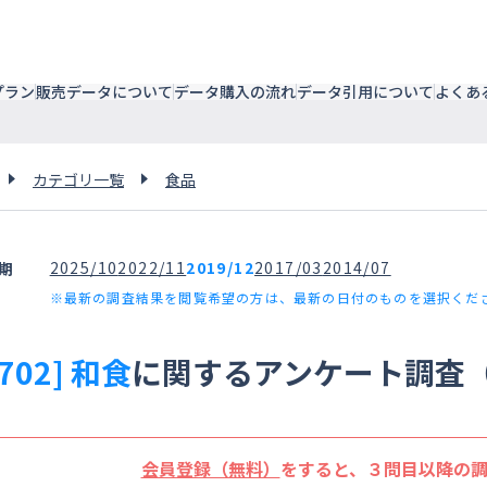
プラン
販売データについて
データ購入の流れ
データ引用について
よくあ
カテゴリ一覧
食品
2025/10
2022/11
2019/12
2017/03
2014/07
期
※最新の調査結果を閲覧希望の方は、最新の日付のものを選択くだ
5702] 和食
に関するアンケート調査（
会員登録（無料）
をすると、３問目以降の