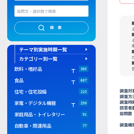
検索
テーマ別実施時期一覧
カテゴリー別一覧
飲料・嗜好品
385
食品
687
調査対
住宅・住宅設備
223
調査方
調査時
家電・デジタル機器
250
回答者
設問数
家庭用品・トイレタリー
91
調査機
自動車・関連用品
77