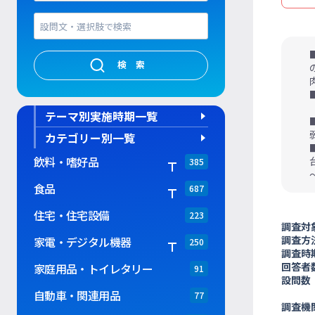
検索
テーマ別実施時期一覧
カテゴリー別一覧
飲料・嗜好品
385
食品
687
住宅・住宅設備
223
調査対
調査方
家電・デジタル機器
250
調査時
回答者
家庭用品・トイレタリー
91
設問数
自動車・関連用品
77
調査機