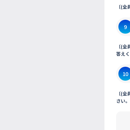
〔(全
9
〔(全
答えく
10
〔(全
さい。