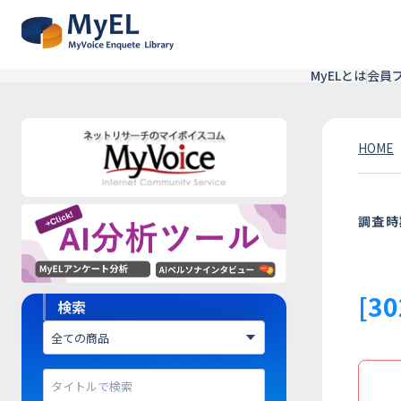
MyELとは
会員
HOME
調査時
[3
検索