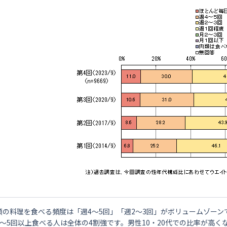
類の料理を食べる頻度は「週4～5回」「週2～3回」がボリュームゾーン
4～5回以上食べる人は全体の4割強です。男性10・20代での比率が高く