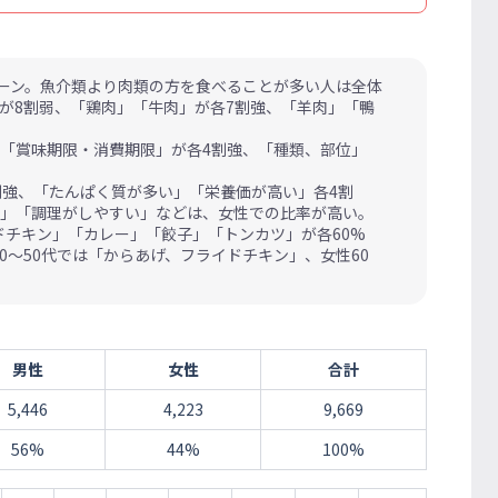
ゾーン。魚介類より肉類の方を食べることが多い人は全体
が8割弱、「鶏肉」「牛肉」が各7割強、「羊肉」「鴨
「賞味期限・消費期限」が各4割強、「種類、部位」
。
割強、「たんぱく質が多い」「栄養価が高い」各4割
い」「調理がしやすい」などは、女性での比率が高い。
チキン」「カレー」「餃子」「トンカツ」が各60%
～50代では「からあげ、フライドチキン」、女性60
男性
女性
合計
5,446
4,223
9,669
56%
44%
100%