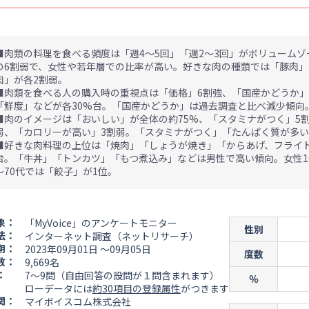
■肉類の料理を食べる頻度は「週4～5回」「週2～3回」がボリューム
の6割弱で、女性や若年層での比率が高い。好きな肉の種類では「豚肉」
肉」が各2割弱。
■肉類を食べる人の購入時の重視点は「価格」6割強、「国産かどうか」
「鮮度」などが各30%台。「国産かどうか」は過去調査と比べ減少傾向
■肉のイメージは「おいしい」が全体の約75%、「スタミナがつく」5
弱、「カロリーが高い」3割弱。「スタミナがつく」「たんぱく質が多
■好きな肉料理の上位は「焼肉」「しょうが焼き」「からあげ、フライド
台。「牛丼」「トンカツ」「もつ煮込み」などは男性で高い傾向。女性10
～70代では「餃子」が1位。
象：
「MyVoice」のアンケートモニター
性別
法：
インターネット調査（ネットリサーチ）
期：
2023年09月01日 ～09月05日
度数
数：
9,669名
：
7～9問（自由回答の設問が１問含まれます）
％
ローデータには
約30項目の登録属性
がつきます
関：
マイボイスコム株式会社