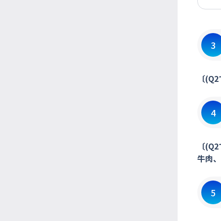
3
〔(Q
4
〔(Q
牛肉、
5