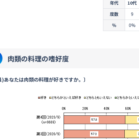
年代
10代
度数
9
％
0%
肉類の料理の嗜好度
員)あなたは肉類の料理が好きですか。〕