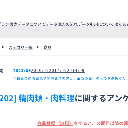
プラン
販売データについて
データ購入の流れ
データ引用について
よくあ
カテゴリ一覧
食品
2023/09
2020/09
2017/09
2014/09
期
※最新の調査結果を閲覧希望の方は、最新の日付のものを選択くだ
0202] 精肉類・肉料理
に関するアン
会員登録（無料）
をすると、３問目以降の