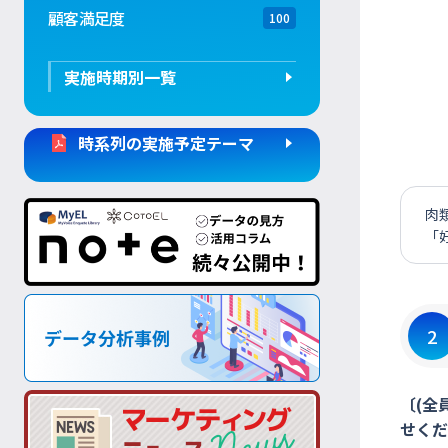
顧客満足度
100
実施時期別一覧
時系列の実施予定テーマ
肉
「
2
〔(全
せくだ