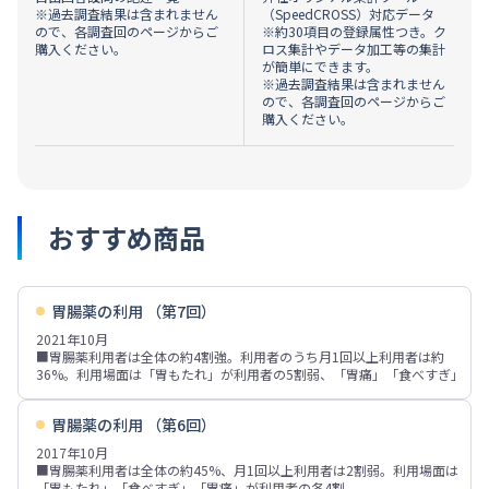
※過去調査結果は含まれません
（SpeedCROSS）対応データ
ので、各調査回のページからご
※約30項目の登録属性つき。ク
購入ください。
ロス集計やデータ加工等の集計
が簡単にできます。
※過去調査結果は含まれません
ので、各調査回のページからご
購入ください。
おすすめ商品
胃腸薬の利用 （第7回）
2021年10月
■胃腸薬利用者は全体の約4割強。利用者のうち月1回以上利用者は約
36%。利用場面は「胃もたれ」が利用者の5割弱、「胃痛」「食べすぎ」
「胸やけ」が各30%台。2017年調査と比べ「胃もたれ」がやや増加。
■市販の胃腸薬選定時の重視点は「効能・効果」が6割強、「効き目のは
胃腸薬の利用 （第6回）
やさ」「価格」「飲みやすさ」などが各3割前後。参考情報源は、「テレ
ビ番組・CM」「商品パッケージの説明」「家族や友人の意見」「販売店
2017年10月
の店頭の情報」などが各2～3割。
■胃腸薬利用者は全体の約45%、月1回以上利用者は2割弱。利用場面は
■市販の胃腸薬購入場所は「(独立したチェーン店舗の)ドラッグストア」
「胃もたれ」「食べすぎ」「胃痛」が利用者の各4割。