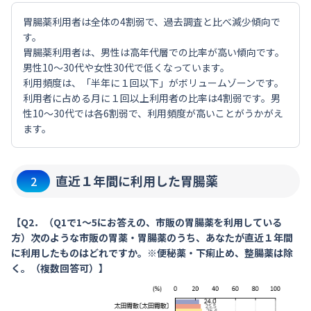
胃腸薬利用者は全体の4割弱で、過去調査と比べ減少傾向で
す。
胃腸薬利用者は、男性は高年代層での比率が高い傾向です。
男性10～30代や女性30代で低くなっています。
利用頻度は、「半年に１回以下」がボリュームゾーンです。
利用者に占める月に１回以上利用者の比率は4割弱です。男
性10～30代では各6割弱で、利用頻度が高いことがうかがえ
ます。
直近１年間に利用した胃腸薬
2
【Q2．（Q1で1～5にお答えの、市販の胃腸薬を利用している
方）次のような市販の胃薬・胃腸薬のうち、あなたが直近１年間
に利用したものはどれですか。※便秘薬・下痢止め、整腸薬は除
く。（複数回答可）】