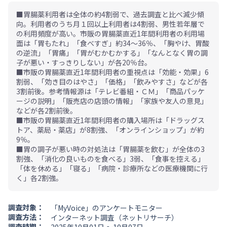
■胃腸薬利用者は全体の約4割弱で、過去調査と比べ減少傾
向。利用者のうち月１回以上利用者は4割弱、男性若年層で
の利用頻度が高い。市販の胃腸薬直近1年間利用者の利用場
面は「胃もたれ」「食べすぎ」約34～36％、「胸やけ、胃酸
の逆流」「胃痛」「胃がむかむかする」「なんとなく胃の調
子が悪い・すっきりしない」が各20％台。
■市販の胃腸薬直近1年間利用者の重視点は「効能・効果」6
割弱、「効き目のはやさ」「価格」「飲みやすさ」などが各
3割前後。参考情報源は「テレビ番組・ＣＭ」「商品パッケ
ージの説明」「販売店の店頭の情報」「家族や友人の意見」
などが各2割前後。
■市販の胃腸薬直近1年間利用者の購入場所は「ドラッグス
トア、薬局・薬店」が8割強、「オンラインショップ」が約
9％。
■胃の調子が悪い時の対処法は「胃腸薬を飲む」が全体の3
割強、「消化の良いものを食べる」3弱、「食事を控える」
「体を休める」「寝る」「病院・診療所などの医療機関に行
く」各2割強。
調査対象：
「MyVoice」のアンケートモニター
調査方法：
インターネット調査（ネットリサーチ）
調査時期：