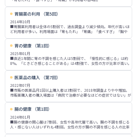
が利用者の7割強、「(スーパーなどの店舗に併設された)薬局・薬店、ド
■市販の胃腸薬選定時の重視点は「効能・効果」に続き、「効き目のはや
ラッグストア」が3割弱。
さ」「飲みやすさ」「価格」などが上位。参考情報源は「テレビ番組・
■胃の調子が悪い時の対処法は「胃腸薬を飲む」が4割強、「消化の良い
胃腸薬の利用 （第5回）
CM」「商品パッケージの説明」「販売店の店頭の情報」「家族や友人の
ものを食べる」「食事を控える」「寝る」「体を休める」が各20%台。
意見」などが各2～3割で上位。
2014年10月
■市販の胃腸薬購入場所は「(独立したチェーン店舗の)ドラッグストア」
■胃腸薬利用者は全体の5割弱で、過去調査より減少傾向。年代が高いほ
が利用者の7割、「(スーパーなどの店舗に併設された)薬局・薬店、ドラ
ど利用者が多い。利用場面は「胃もたれ」「胃痛」「食べすぎ」「胸や
ッグストア」が2割強。
け」など。過去調査に比べ「胃もたれ」は減少傾向、「食べ過ぎ」が増加
■胃の調子が悪い時の対処法は「胃腸薬を飲む」が4割弱、「消化の良い
傾向。
ものを食べる」「食事を控える」「病院・診療所などの医療機関に行く」
胃の健康 （第1回）
■市販の胃腸薬選定時の重視点は「効能・効果」に続き、「効き目のはや
「寝る」「体を休める」が各2割。
さ」「価格」「飲みやすさ」などが上位。参考情報源は「テレビ番組・
2025年01月
CM」「販売店の店頭の情報」「家族や友人の意見」「商品パッケージの
■直近1年間に胃の不調を感じた人は5割弱で、「慢性的に感じる」は約
説明」「医師、薬剤師、店員など」などが上位
8%。「ときどき感じることがある」は4割強で、女性の方が比率が高い。
■市販の胃腸薬購入場所は「(独立したチェーン店舗の)ドラッグストア」
直近1年間に胃の不調を感じた人では「胃もたれ、胃が重い、膨満感・圧
が利用者の7割、「(スーパーなどの店舗に併設された)薬局・薬店、ドラ
迫感」が5割弱、「なんとなく胃が気持ち悪い、不快感」が3割弱、「胃酸
ッグストア」が3割弱。
医薬品の購入 （第7回）
が逆流する・酸っぱい液が胃から上がってくる、胸やけ」「胃が痛い」が
■胃の調子が悪い時の対処法は「胃腸薬を飲む」の他、「消化の良いもの
各2割強。
2022年07月
を食べる」「寝る」「体を休める」「食事を控える」「病院・診療所など
■直近1年間に胃の不調を感じた人が原因と思うものは「一時的な食べ過
■市販の医薬品月1回以上購入者は3割弱で、2018年調査よりやや増加。
の医療機関に行く」がなどが上位
ぎ・飲みすぎ、暴飲暴食」が4割弱、「疲れ、体調不良」「加齢による」
市販薬購入者の購入場面は「病院で治療が必要なほどの症状ではない」が
が各3割前後、「ストレスを感じる、不安・悩み事がある」が約24%。胃
7割弱、「急な症状」「応急処置」「症状にあった市販薬がある」が各
の不調を慢性的に感じる人では「疲れ、体調不良」「加齢による」「スト
20%台。
レスを感じる、不安・悩み事がある」が上位3位。
腸の健康 （第1回）
■市販の医薬品直近1年間購入場所は「ドラッグストア」が市販薬購入者
■直近1年間に胃の不調を感じた人の対処法は、「市販の胃薬や漢方薬を
の8割強、「通信販売(インターネット)」「薬局・薬店」が各1割強。今後
2024年01月
飲む」が約44%。胃の不調を慢性的に感じる人では「病院に行く・医師に
の購入意向は「ドラッグストア」が全体の7割強、「スーパー」「薬局・
■腸の健康の関心層は7割弱、女性や高年代層で高い。腸の不調を感じる
相談する、処方薬を飲む」の比率が高い。
薬店」「通信販売(インターネット)」「コンビニエンスストア」が各2割
人・感じない人はいずれも4割弱。女性の方が腸の不調を感じる人の比率
■胃の健康のために行っていることは「規則正しい生活をする」「1日3食
前後。
が高く、女性10～40代では各5割強。
食べる」が各4割弱、「寝る直前の飲食を控える」「腹八分目を心掛け
■市販薬購入者の購入場所選択ポイントは「欲しいときにすぐ購入でき
■腸の健康のための実施内容は「規則正しい生活」「睡眠を十分とる」
る、食べ過ぎない」が各3割弱、「水分をとる」「栄養バランスに気をつ