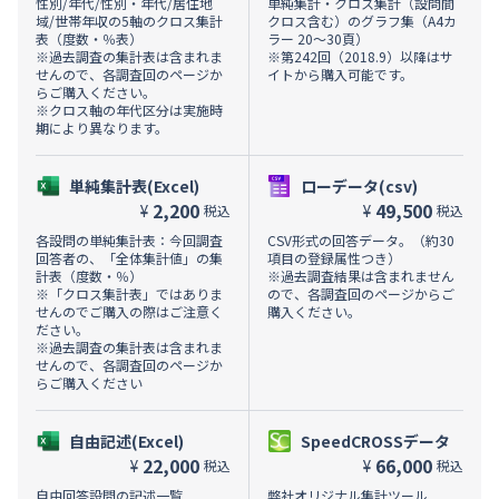
性別/年代/性別・年代/居住地
単純集計・クロス集計（設問間
域/世帯年収の5軸のクロス集計
クロス含む）のグラフ集（A4カ
表（度数・％表）
ラー 20～30頁）
※過去調査の集計表は含まれま
※第242回（2018.9）以降はサ
せんので、各調査回のページか
イトから購入可能です。
らご購入ください。
※クロス軸の年代区分は実施時
期により異なります。
単純集計表(Excel)
ローデータ(csv)
2,200
49,500
¥
¥
税込
税込
各設問の単純集計表：今回調査
CSV形式の回答データ。（約30
回答者の、「全体集計値」の集
項目の登録属性つき）
計表（度数・％）
※過去調査結果は含まれません
※「クロス集計表」ではありま
ので、各調査回のページからご
せんのでご購入の際はご注意く
購入ください。
ださい。
※過去調査の集計表は含まれま
せんので、各調査回のページか
らご購入ください
自由記述(Excel)
SpeedCROSSデータ
22,000
66,000
¥
¥
税込
税込
自由回答設問の記述一覧
弊社オリジナル集計ツール