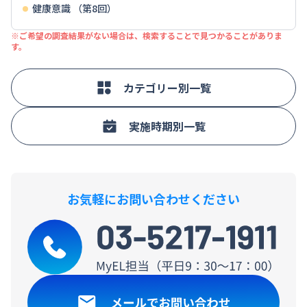
る」が5割強、「安い価格で購入できる」「ポイントが貯まる」「アクセ
健康意識 （第8回）
「一日三食食べる」が各3割強、「乳酸菌やビフィズス菌入り食品・飲料
ける」が各2割強～2割半ば。これらは高年代層での比率が高い傾向。
スがよい」が各30%台。
を意識的にとる」「適度な運動、体操など」などが各3割弱。腸の不調を
■市販の医薬品購入者のうち、「薬剤師が不在のために医薬品が購入でき
よく感じる層では「乳酸菌やビフィズス菌入り食品・飲料を意識的にと
※ご希望の調査結果がない場合は、検索することで見つかることがありま
なかった」「カウンターの中に置かれるために、商品を比較しづらかっ
る」「お腹を冷やさない」「規則正しい生活」が上位3位。
す。
た」を経験した人は各1割強。
■腸の健康のための実施内容のきっかけ・理由は「健康維持」が6割強、
「免疫力を高めたい」「便通やおなら、おなかの張り・膨満感など、お腹
に関して悩み」が各20%台、「病気の予防・リスク軽減」「体重が気にな
カテゴリー別一覧
る」が各2割弱。
■腸の健康のための利用食品・飲料は「ヨーグルト」「野菜類」が各4割
強、「大豆製品」「きのこ類」が各3割前後、「海藻類」が2割。腸の健康
のために摂取したい栄養素・成分は「食物繊維」「乳酸菌」が各3割強。
実施時期別一覧
「イソフラボン」「食物繊維」「乳酸菌」などは、女性での比率が高い。
お気軽にお問い合わせください