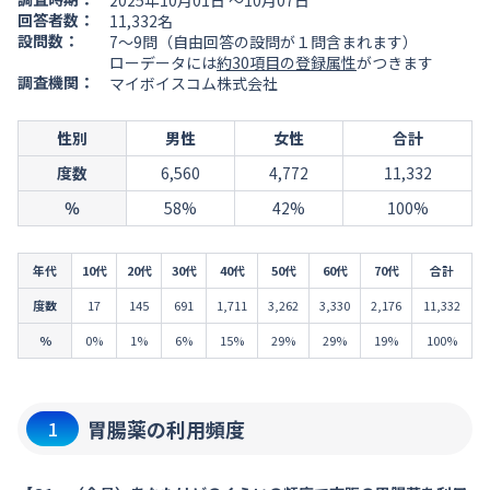
2025年10月01日 ～10月07日
回答者数：
11,332名
設問数：
7～9問（自由回答の設問が１問含まれます）
ローデータには
約30項目の登録属性
がつきます
調査機関：
マイボイスコム株式会社
性別
男性
女性
合計
度数
6,560
4,772
11,332
％
58%
42%
100%
年代
10代
20代
30代
40代
50代
60代
70代
合計
度数
17
145
691
1,711
3,262
3,330
2,176
11,332
％
0%
1%
6%
15%
29%
29%
19%
100%
胃腸薬の利用頻度
1