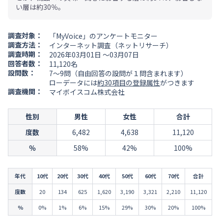
い層は約30％。
調査対象：
「MyVoice」のアンケートモニター
調査方法：
インターネット調査（ネットリサーチ）
調査時期：
2026年03月01日 ～03月07日
回答者数：
11,120名
設問数：
7～9問（自由回答の設問が１問含まれます）
ローデータには
約30項目の登録属性
がつきます
調査機関：
マイボイスコム株式会社
性別
男性
女性
合計
度数
6,482
4,638
11,120
％
58%
42%
100%
年代
10代
20代
30代
40代
50代
60代
70代
合計
度数
20
134
625
1,620
3,190
3,321
2,210
11,120
％
0%
1%
6%
15%
29%
30%
20%
100%