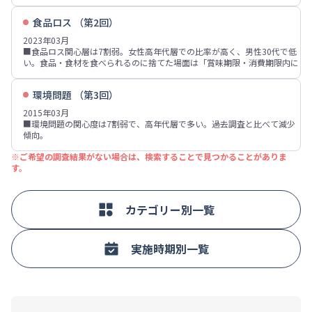
バッグやカバン、リュックなど」は6割強で、女性40～70代での比率が高
■サステナビリティを重視する企業・ブランドであることを意識して購
装商品」が5割弱。
い。
入・利用する層・意識しない層は各3割強。サステナビリティを重視する
■使い捨てのプラスチック製品のうち、あった方がよいと思うものは「ペ
食品ロス （第2回）
■レジ袋有料化後に、利用が多くなると思う入れ物(予定)は、食料品・飲
企業・ブランドの利用意向がある層は5割弱、女性や高年代層での比率が
ットボトル」が5割強、「無料のポリ袋」が4割強、「食品トレイ」「無料
料購入時はエコバッグが8割弱、「持参したビニール袋・レジ袋」が4割
高い。
2023年03月
レジ袋」が各30％台。過去調査と比べ「プラスチック製ストロー」が増加
弱。衣料品購入時はエコバッグが6割強、「店が提供する無料の入れ物」
■食品ロス関心層は7割弱。女性高年代層での比率が高く、男性30代で低
傾向。レジ袋有料化で不便に感じる・感じない人は、いずれも4割強。
「持参したビニール袋・レジ袋」が各20%台。「有料のレジ袋」は1割
い。食品・食材を食べられるのに捨てた場面は「賞味期限・消費期限内に
■使い捨てプラスチック製品や容器について5年前からと比べて関心を持
強、男性や若年層での比率が高い傾向。
食べきれなかった」「うまく保存できず、状態が悪くなった」「買ったの
つようになった層は4割強、「以前から関心を持っており、変化はない」
■有料のレジ袋購入・利用理由は「エコバッグや袋を持っていないときに
を忘れていた、使いかけ・開封したまま忘れていた」が各3～4割。
は2割強。いずれも高年代層での比率が高い傾向。「プラスチック製品
必要」が6割弱、「持参した袋では足りない」が3割弱。持参した入れ物利
環境問題 （第3回）
■値引きされていれば購入するものは「消費期限間近の商品」が7割強、
は、リサイクルなどにより一部の資源が有効活用されている」は4割弱、
用理由は「レジ袋が有料だから」が7割弱で、女性での比率が高い。
「品質に問題はないがワケありの商品」「品質に問題はない、賞味期限切
「使い捨てのプラスチック製品は生活の利便性を高めている」「プラスチ
2015年03月
■レジ袋有料化以前の1年間と比べ、有料化後にレジ袋を利用する頻度が
れの商品」が各50%台。値引きされていなくても普段から購入するものは
ック製品の削減の取り組みは、環境問題への意識を高めることにつなが
■環境問題の関心度は7割弱で、高年代層で多い。過去調査と比べて減少
減ると思う人は6割強。「変わらない」は2割強で、男性10～30代でやや
「消費期限間近の商品」「品質に問題はないがワケありの商品」が各4割
る」が各3割弱。
傾向。
高い。
弱。
■5年前より良くなっていると思うものは「廃棄物・ごみ問題」「大気汚
■食品ロスに関して意識して行っていることは「必要なもの以外は買わな
※ご希望の調査結果がない場合は、検索することで見つかることがありま
染」など。5年前より悪くなっているものは「放射能汚染」「地球温暖
い・買いすぎない」が5割強、「必要な分量だけ買う」が4割強、「食事を
す。
化」「大気汚染」「異常気象等の気候変動」など。不安に感じるものは
残さない」が4割弱。
「地球温暖化」「放射能汚染」「異常気象等の気候変動」「大気汚染」な
■フードシェアリングサービス利用意向は4割弱、非利用意向は2割強。利
ど
用意向者の比率は、男性3割強、女性約46%。フードシェアリングサービ
■普段、環境保全・エコを意識して行っていることは「ゴミ分別・リサイ
ス利用者の利用意向率は8割弱、非利用者では約35%。
カテゴリー別一覧
クル」「詰め替え用を買う」「エコバック・マイバック、マイ水筒などを
使う」「節電」などが上位。「節電」は2012年からの減少幅が大きい
■環境問題についての情報入手先は「テレビ」がトップ、続いて「新聞」
「インターネットからの情報」。年代が低いほど入手者は少ない。
実施時期別一覧