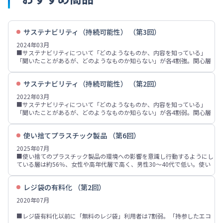
サステナビリティ（持続可能性） （第3回）
2024年03月
■サステナビリティについて「どのようなものか、内容を知っている」
「聞いたことがあるが、どのようなものか知らない」が各4割強。関心層
は5割弱。内容を知っている人の比率は「SDGs」が7割弱、「カーボンニ
ュートラル」が4割強、「フェアトレード」「ダイバーシティ」が各3割
サステナビリティ（持続可能性） （第2回）
強、「ロハス」が2割強。
■SDGsの中で重要だと思うものは「すべての人に健康と福祉を」が約
2022年03月
46%、「安全な水とトイレを世界中に」「気候変動に具体的な対策を」
■サステナビリティについて「どのようなものか、内容を知っている」
「飢餓をゼロに」が各4割強。2022年調査と比べ比率が増加している項目
「聞いたことがあるが、どのようなものか知らない」が各4割弱。関心層
が多い。最も関心があるものは「気候変動に具体的な対策を」「すべての
は5割弱で、認知者・関心層とも2020年調査より増加。内容を知っている
人に健康と福祉を」が各10%台。
ものでは「SDGs」が約65%で2020年調査より大きく増加。「カーボンニ
■エシカル消費の観点で実施していることは「食品ロスを減らす」が5割
使い捨てプラスチック製品 （第6回）
ュートラル」が4割弱、「フェアトレード」「ダイバーシティ」「ロハ
強、「エコバッグを使う、レジ袋は使わない」が約45%、「地産地消」
ス」が各3割前後の認知。
2025年07月
「省エネや節電・節水などを心がけた生活」「長持ちする商品を買う」が
■SDGsの中で重要だと思うものは「すべての人に健康と福祉を」が4割
■使い捨てのプラスチック製品の環境への影響を意識し行動するようにし
各3割弱。
強、「気候変動に具体的な対策を」「飢餓をゼロに」「貧困をなくそう」
ている層は約56％、女性や高年代層で高く、男性30～40代で低い。使い
■サステナビリティを重視する企業・ブランドであることを意識して購
「安全な水とトイレを世界中に」などが各4割弱。2020年調査と比べ「海
捨てプラスチック製品に関する実施内容は「エコバッグ・マイバッグを使
入・利用する層と、意識しない層はいずれも3割強。サステナビリティを
の豊かさを守ろう」「平和と公正をすべての人に」「人や国の不平等をな
う」7割弱、「有料レジ袋は買わない」6割弱、「詰め替え用を買う」が4
重視する企業・ブランドである・環境等に配慮したものであることが、商
くそう」などの比率が増加。
レジ袋の有料化 （第2回）
割強、「プラスチックのゴミを分別、洗浄するなどし、リサイクルできる
品への興味・関心に影響する層は4割弱、女性や60～70代での比率が高
■エシカル消費の観点で実施していることは「食品ロスを減らす」が5割
ようにする」「水筒を使う」が各30％台。
い。
2020年07月
強、「エコバックを使う、レジ袋は使わない」が5割弱。2020年調査と比
■使い捨てのプラスチック製品や容器で普段使う・もらうものは「ペット
べ「食品ロスを減らす」「エコバックを使う、レジ袋は使わない」などが
ボトル」「食品トレイ」が各7割前後、「プラスチック製の容器・袋の商
■レジ袋有料化以前に「無料のレジ袋」利用者は7割弱。「持参したエコ
増加。
品」が約64％、「スーパーなどにある無料のポリ袋」が54％、「個別包