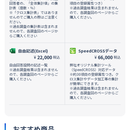
回答者の、「全体集計値」の集
項目の登録属性つき）
計表（度数・％）
※過去調査結果は含まれません
※「クロス集計表」ではありま
ので、各調査回のページからご
せんのでご購入の際はご注意く
購入ください。
ださい。
※過去調査の集計表は含まれま
せんので、各調査回のページか
らご購入ください
自由記述(Excel)
SpeedCROSSデータ
22,000
66,000
¥
¥
税込
税込
自由回答設問の記述一覧
弊社オリジナル集計ツール
※過去調査結果は含まれません
（SpeedCROSS）対応データ
ので、各調査回のページからご
※約30項目の登録属性つき。ク
購入ください。
ロス集計やデータ加工等の集計
が簡単にできます。
※過去調査結果は含まれません
ので、各調査回のページからご
購入ください。
おすすめ商品