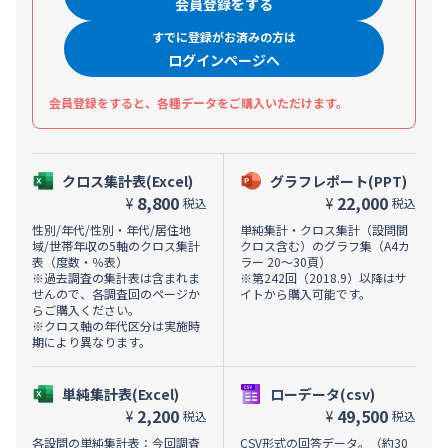
会員登録をする
すでに登録がお済みの方は
ログインページへ
会員登録をすると、各種データをご購入いただけます。
クロス集計表(Excel)
グラフレポート(PPT)
8,800
22,000
¥
¥
税込
税込
性別/年代/性別・年代/居住地
単純集計・クロス集計（設問間
域/世帯年収の5軸のクロス集計
クロス含む）のグラフ集（A4カ
表（度数・％表）
ラー 20～30頁）
※過去調査の集計表は含まれま
※第242回（2018.9）以降はサ
せんので、各調査回のページか
イトから購入可能です。
らご購入ください。
※クロス軸の年代区分は実施時
期により異なります。
単純集計表(Excel)
ローデータ(csv)
2,200
49,500
¥
¥
税込
税込
各設問の単純集計表：今回調査
CSV形式の回答データ。（約30