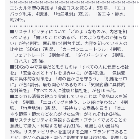
∺∺∺∺∺∺∺∺∺∺∺∺∺∺∺∺∺∺∺∺∺∺∺∺∺∺∺∺∺∺∺∺∺∺
エシカル消費の実践は「食品ロスを減らす」5割弱、「エコ
バッグ利用」4割強、「地産地消」3割弱、「省エネ・節水」
約24％。
∺∺∺∺∺∺∺∺∺∺∺∺∺∺∺∺∺∺∺∺∺∺∺∺∺∺∺∺∺∺∺∺∺∺
■サステナビリティについて「どのようなものか、内容を知
っている」「聞いたことがあるが、どのようなものか知らな
い」が各4割強。関心層は4割台半ば。内容を知っている人の
比率は「SDGs」7割弱、「カーボンニュートラル」4割強、
「フェアトレード」3割台半ば、「ダイバーシティ」3割強、
「ロハス」2割強。
■SDGsの中で重要だと思うものは「すべての人に健康と福祉
を」「安全な水とトイレを世界中に」が各4割強、「気候変
動に具体的な対策を」「海の豊かさを守ろう」「飢餓をゼロ
に」が各4割弱。最も関心があるものは「気候変動に具体的
な対策を」「すべての人に健康と福祉を」が各10％台。
■エシカル消費の観点で実施していることは「食品ロスを減
らす」5割弱、「エコバッグを使う、レジ袋は使わない」4割
強、「地産地消」3割弱、「長持ちする商品を買う」「省エ
ネや節電・節水などを心がけた生活」がそれぞれ約24％。
■サステナビリティを重視する企業・ブランドであることを
意識して購入・利用する層は約31％、意識しない層は約
35％。サステナビリティを重視する企業・ブランドであるこ
とが、商品への興味・関心に影響する層は約34％、影響しな