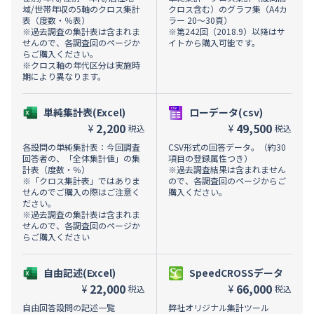
域/世帯年収の5軸のクロス集計
クロス含む）のグラフ集（A4カ
表（度数・％表）
ラー 20～30頁）
※過去調査の集計表は含まれま
※第242回（2018.9）以降はサ
せんので、各調査回のページか
イトから購入可能です。
らご購入ください。
※クロス軸の年代区分は実施時
期により異なります。
単純集計表(Excel)
ローデータ(csv)
2,200
49,500
¥
¥
税込
税込
各設問の単純集計表：今回調査
CSV形式の回答データ。（約30
回答者の、「全体集計値」の集
項目の登録属性つき）
計表（度数・％）
※過去調査結果は含まれません
※「クロス集計表」ではありま
ので、各調査回のページからご
せんのでご購入の際はご注意く
購入ください。
ださい。
※過去調査の集計表は含まれま
せんので、各調査回のページか
らご購入ください
自由記述(Excel)
SpeedCROSSデータ
22,000
66,000
¥
¥
税込
税込
自由回答設問の記述一覧
弊社オリジナル集計ツール