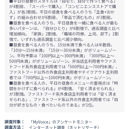
■平日の昼食のスタイルは「自宅で、自分で作って食べる」
が4割弱、「スーパーで購入」「コンビニエンスストアで購
入」が各3割弱。平日の昼食を食べる人のうち「主食+おか
ず」の組み合わせが6割弱、「単品で済むもの」が3割弱。
■昼食を食べる人のうち、平日昼食を一緒に食べる人が最も
多いパターンは、「自分ひとり」が6割強で、過去調査と比べ
増加傾向。「家族」2割強、「職場の同僚、上司、部下」1割
強で、いずれも過去調査と比べ減少傾向。
■昼食を食べる人のうち、15分未満で食べる人は半数弱。
「10分～15分未満」「15分～30分未満」がボリュームゾー
ン。平均予算は「100円以上～300円未満」「300円以上～
500円未満」がボリュームゾーン。弁当店主利用者やファス
トフード系外食店主利用者では「500円以上～700円未満」、
ファストフード以外の外食店主利用者やテイクアウト主利用
者では「700円以上～1000円未満」がボリュームゾーン。
■昼食を食べる人の、平日の昼食のメニューの重視点は「時
間をかけずに食べられる」が4割強、「安く済ませられる」
が3割強。ファストフード系外食店主利用者では「安く済ま
せられる」、ファストフード系以外の外食主利用者では「自
分が好きなもの・食べたいものである」が1位。
調査対象：
「MyVoice」のアンケートモニター
調査方法：
インターネット調査（ネットリサーチ）