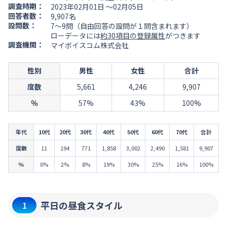
調査時期：
2023年02月01日 ～02月05日
回答者数：
9,907名
設問数：
7～9問（自由回答の設問が１問含まれます）
ローデータには
約30項目の登録属性
がつきます
調査機関：
マイボイスコム株式会社
性別
男性
女性
合計
度数
5,661
4,246
9,907
％
57%
43%
100%
年代
10代
20代
30代
40代
50代
60代
70代
合計
度数
11
194
771
1,858
3,002
2,490
1,581
9,907
％
0%
2%
8%
19%
30%
25%
16%
100%
平日の昼食スタイル
1