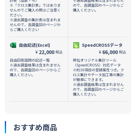
計表（度数・％）
※過去調査結果は含まれません
※「クロス集計表」ではありま
ので、各調査回のページからご
せんのでご購入の際はご注意く
購入ください。
ださい。
※過去調査の集計表は含まれま
せんので、各調査回のページか
らご購入ください
自由記述(Excel)
SpeedCROSSデータ
22,000
66,000
¥
¥
税込
税込
自由回答設問の記述一覧
弊社オリジナル集計ツール
※過去調査結果は含まれません
（SpeedCROSS）対応データ
ので、各調査回のページからご
※約30項目の登録属性つき。ク
購入ください。
ロス集計やデータ加工等の集計
が簡単にできます。
※過去調査結果は含まれません
ので、各調査回のページからご
購入ください。
おすすめ商品