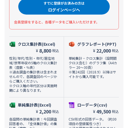
すでに登録がお済みの方は
ログインページへ
会員登録をすると、各種データをご購入いただけます。
クロス集計表(Excel)
グラフレポート(PPT)
8,800
22,000
¥
¥
税込
税込
性別/年代/性別・年代/居住地
単純集計・クロス集計（設問間
域/世帯年収の5軸のクロス集計
クロス含む）のグラフ集（A4カ
表（度数・％表）
ラー 20～30頁）
※過去調査の集計表は含まれま
※第242回（2018.9）以降はサ
せんので、各調査回のページか
イトから購入可能です。
らご購入ください。
※クロス軸の年代区分は実施時
期により異なります。
単純集計表(Excel)
ローデータ(csv)
2,200
49,500
¥
¥
税込
税込
各設問の単純集計表：今回調査
CSV形式の回答データ。（約30
回答者の、「全体集計値」の集
項目の登録属性つき）