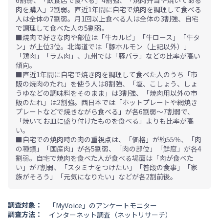
6割弱、「飲食店で食べる」4割強、「焼肉弁当や焼いてある
肉を購入」2割弱。直近1年間に自宅で焼肉を調理して食べる
人は全体の7割弱。月1回以上食べる人は全体の3割強、自宅
で調理して食べた人の5割弱。
■焼肉で好きな肉や部位は「牛カルビ」「牛ロース」「牛タ
ン」が上位3位。北海道では「豚ホルモン（上記以外）」
「鶏肉」「ラム肉」、九州では「豚バラ」などの比率が高い
傾向。
■直近1年間に自宅で焼き肉を調理して食べた人のうち「市
販の焼肉のたれ」を使う人は8割強、「塩、こしょう、しょ
うゆなどの調味料をそのまま」は3割強、「焼肉用以外の市
販のたれ」は2割強。西日本では「ホットプレートや網焼き
プレートなどで焼きながら食べる」が各6割弱～7割弱で、
「焼いてお皿に盛り付けたものを食べる」よりも比率が高
い。
■自宅での焼肉時の肉の重視点は、「価格」が約55％、「肉
の種類」「国産肉」が各5割弱、「肉の部位」「鮮度」が各4
割弱。自宅で焼肉を食べた人が食べる場面は「肉が食べた
い」が7割弱、「スタミナをつけたい」「普段の食事」「家
族がそろう」「元気になりたい」などが各2割前後。
調査対象：
「MyVoice」のアンケートモニター
調査方法：
インターネット調査（ネットリサーチ）