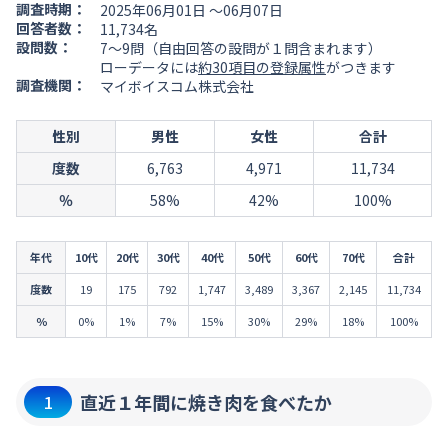
調査時期：
2025年06月01日 ～06月07日
回答者数：
11,734名
設問数：
7～9問（自由回答の設問が１問含まれます）
ローデータには
約30項目の登録属性
がつきます
調査機関：
マイボイスコム株式会社
性別
男性
女性
合計
度数
6,763
4,971
11,734
％
58%
42%
100%
年代
10代
20代
30代
40代
50代
60代
70代
合計
度数
19
175
792
1,747
3,489
3,367
2,145
11,734
％
0%
1%
7%
15%
30%
29%
18%
100%
直近１年間に焼き肉を食べたか
1