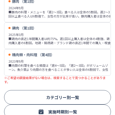
豚肉 （第1回）
■主利用銘柄は「エバラ 黄金の味」「エバラ 焼肉のたれ」がトップ2
ライパンで調理」が4割強
■焼肉のたれの重視点は「味」がトップで「価格」が2位。以下「食べ慣
2024年9月
■自宅で焼肉を食べる時の重視点は「国産肉である」「野菜も食べる」
れている」「辛さ」「容量、サイズ」などが続く
■豚肉の料理・メニューを「週2～3回」食べる人は全体の5割弱。週2～3
「肉の値段」「肉の種類」などが上位。自宅で焼肉を食べる場面は「肉が
回以上食べる人は6割強で、女性の方が比率が高い。豚肉購入者は全体の8
食べたい」が最も多く、「スタミナをつけたい」「家族がそろう」「夏バ
割弱、男性7割弱、女性9割強。週1回以上購入者は全体の5割強、豚肉購
テ防止」「家族の要望」「調理を簡単に済ませたい」などが多い
入者の7割弱。女性の方が比率が高い。
鶏肉 （第1回）
■豚肉購入者の購入場所は「スーパー」が約96%、「肉屋、食肉店」は
10%。購入する部位・形状・種類は「バラ」「こま切れ」が豚肉購入者の
2025年3月
各6割前後、「ロース」が5割強。「ひき肉」は4割強で、東日本での比率
■鶏肉の直近1年間購入者は約75%。週1回以上購入者は全体の4割強、鶏
が高い傾向。豚肉購入者のうち、国産を買うことの方が多い人は7割強、
肉購入者の6割弱。地鶏・銘柄鶏・ブランド鶏の直近1年間での購入・喫食
「同じくらい」が2割弱。
経験は5割強。鶏肉の料理・メニューを週1回以上食べる人は7割強、週2
■豚肉購入者の重視点は「価格」が約64%、「国産かどうか」「部位」が
～3回以上が4割強。
各40%台、「賞味期限・消費期限」「鮮度」「味」が各30%台。「国産か
精肉類・肉料理 （第4回）
■鶏肉購入者が普段購入する部位は「もも肉」8割強、「むね肉」7割弱、
どうか」「肉の色、つや」「ドリップ(液体)がない」など女性の方が比率
「ささみ」「ひき肉」各30%台。鶏肉購入者の重視点は「価格」「部位」
2023年9月
が高い項目が多くみられる。
「国産かどうか」が各50%台、「賞味期限・消費期限」「味」「鮮度」が
■肉類の料理を食べる頻度は「週4～5回」「週2～3回」がボリュームゾ
■食べたいと思う豚肉の特徴は、「味が良い」が6割弱、「うま味があ
約34～36%。
ーン。魚介類より肉類の方を食べることが多い人は全体の6割弱で、女性
る」が44%、「新鮮」「やわらかい」がそれぞれ約34～36%。豚肉の魅
■食べたいと思う鶏肉の特徴は「味が良い」が6割強、「うま味がある」
や若年層での比率が高い。好きな肉の種類では「豚肉」が8割弱、「鶏
力は「価格が安い」が約56%、「調理がしやすい」が約47%、「メニュー
が約45%、「新鮮」「臭みが少ない」「パサパサしていない」が各3割
※ご希望の調査結果がない場合は、検索することで見つかることがありま
肉」「牛肉」が各7割強、「羊肉」「鴨肉」が各2割弱。
が豊富」が36%、「健康によい」「ビタミンB群が豊富」がそれぞれ約24
強。鶏肉の魅力は「価格が安い」が6割強、「調理がしやすい」が4割弱、
す。
■肉類を食べる人の購入時の重視点は「価格」6割強、「国産かどうか」
～26%。
「健康によい」「高たんぱく低脂肪」「メニューが豊富」「旨味がある」
「賞味期限・消費期限」が各4割強、「種類、部位」「鮮度」などが各
が各3割前後。
30%台。「国産かどうか」は過去調査と比べ減少傾向。
■好きな鶏肉料理や加工肉・加工食品は「鶏のから揚げ、竜田揚げ」が8
■肉のイメージは「おいしい」が全体の約75%、「スタミナがつく」5割
割弱、「焼き鳥」が約55%、「フライドチキン」「親子丼」がそれぞれ約
カテゴリー別一覧
強、「たんぱく質が多い」「栄養価が高い」各4割弱、「カロリーが高
45～46%、「チキンカツ」「鶏の照り焼き」が各4割弱。
い」3割弱。「スタミナがつく」「たんぱく質が多い」「調理がしやす
い」などは、女性での比率が高い。
■好きな肉料理の上位は「焼肉」「しょうが焼き」「からあげ、フライド
実施時期別一覧
チキン」「カレー」「餃子」「トンカツ」が各60%台。「牛丼」「トンカ