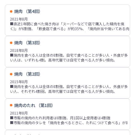
焼肉 （第4回）
2021年8月
■直近1年間に食べた焼き肉は「スーパーなどで店で購入した精肉を焼
く)」が6割強、「飲食店で食べる」が約35%、「焼肉弁当や焼いてある肉
を購入して食べる(デリバリー・テイクアウト含む)」が2割弱。
■焼肉で好きな肉や部位は「牛カルビ」「牛ロース」「牛タン」が上位3
焼肉 （第3回）
位。北海道では「豚ホルモン(上記以外)」「鶏肉」「ラム肉」、九州では
「豚バラ」などの比率が高い傾向。
2018年8月
■自宅で焼肉を食べる人は全体の7割強。月1回以上食べる人は4割弱で
■焼肉を食べる人は全体の8割強。自宅で食べることが多い人・外食が多
2018年調査より増加。自宅で食べるときに「市販の焼肉のたれ」を使う
い人は、いずれも4割。高年代層では自宅で食べる人が多い傾向。
人は約85%、「塩、しょうゆなどの調味料をそのまま使う」は約25%。自
■焼肉で好きな肉や部位は「牛カルビ」「牛ロース」「牛タン」が上位3
宅での焼肉時の肉の重視点は、「価格」が約56%、「肉の種類」「国産
位。北海道では「ラム肉」「豚ホルモン」、近畿・四国では「牛ロース」
肉」「肉の部位」が各4～5割、「鮮度」が4割弱。
焼肉 （第2回）
「牛バラ」、九州や北陸では「豚バラ」などの比率が高い。
■自宅で焼肉を食べる場面は「肉が食べたい」が焼肉を食べる人の7割
■自宅で焼肉を食べる人は全体の7割弱。月1回以上食べる人は3割弱、高
2015年8月
強、「スタミナをつけたい」「家族がそろう」「元気になりたい」「普段
年代層での比率が高い。自宅で焼肉を食べる場面は「肉が食べたい」が焼
■焼肉を食べる人は全体の8割強。自宅で食べることが多い人、外食が多
の食事」などが各2割前後。
肉を食べる人の7割強、「スタミナをつけたい」「家族がそろう」「家族
い人、それぞれ4割弱。高年代層では自宅で食べる人が多い傾向。
の要望」「元気になりたい」「夏バテ予防・解消」などが各2～3割。
■焼肉で好きな肉や部位は「牛カルビ」「牛ロース」「牛タン」が上位3
■自宅での焼肉時の、肉についての重視点は「国産肉である」が5割強、
位。北海道では「ラム肉」、九州や北陸では「豚バラ」などの比率が高
「肉の種類」「肉の部位」が各4割、「肉の安全性」「肉の量」「脂と赤
焼肉のたれ （第1回）
い。焼肉を食べる時に飲みたいものは、アルコール類では「ビール類」が
身の割合」が各2～3割。
最も多く、「チューハイ、サワー」が続く。アルコール以外では「中国茶
2011年8月
系飲料」「日本茶系飲料」「炭酸飲料」「水、ミネラルウォーター」など
■市販の焼肉のたれ利用者は8割強、月1回以上使用者は4割強
が上位
■市販の焼肉のタレを「焼肉を食べるときに、たれにつけて食べる」が8
■自宅で焼肉を食べる人は全体の7割弱、50代以上や、北海道や北陸など
割弱、「調味料として、料理に使う」「焼肉以外のものをつけたり、かけ
での比率が高い。月1回以上食べる人は3割弱。自宅で焼肉を食べる人のう
たりする」は各3～4割
ち「室内でホットプレート等で焼きながら食べる」が6割強、「室内でフ