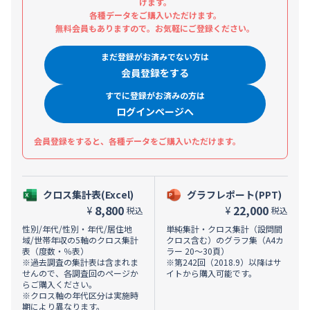
けます。
各種データをご購入いただけます。
無料会員もありますので。お気軽にご登録ください。
まだ登録がお済みでない方は
会員登録をする
すでに登録がお済みの方は
ログインページへ
会員登録をすると、各種データをご購入いただけます。
クロス集計表(Excel)
グラフレポート(PPT)
8,800
22,000
¥
¥
税込
税込
性別/年代/性別・年代/居住地
単純集計・クロス集計（設問間
域/世帯年収の5軸のクロス集計
クロス含む）のグラフ集（A4カ
表（度数・％表）
ラー 20～30頁）
※過去調査の集計表は含まれま
※第242回（2018.9）以降はサ
せんので、各調査回のページか
イトから購入可能です。
らご購入ください。
※クロス軸の年代区分は実施時
期により異なります。