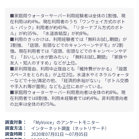
■家庭用ウォーターサーバー利用経験者は全体の1割強、現
在利用は約4%。現在利用者のうち「ワンウェイ方式のボト
ル・パック」利用者が約45%、「リターナブル方式のボト
ル」が約35%、「水道直結型」が約8%。
■利用のきっかけは、利用経験者では「無料お試し期間」が
3割強、「店頭、街頭などでのキャンペーンやデモ」が2割
強。現在利用者では「店頭、街頭などでのキャンペーンやデ
モ」「おいしい水が飲みたい」「無料お試し期間」「家族や
友人・知人のすすめ」などが上位。
■非利用理由、利用中止理由とも「維持費がかかる」「設置
スペースをとられる」が上位2位。水道水やミネラルウォータ
ーなどで十分/満足の他、「経済的余裕がない」「ボトル交換
や手入れ等が面倒」なども上位にあがっている。
■家庭用ウォーターサーバー利用意向者は全体の約8%。現
在利用者では8割強、利用未経験者では約4%。非利用意向者
の比率は全体の約75%。
調査対象：
「MyVoice」のアンケートモニター
調査方法：
インターネット調査（ネットリサーチ）
調査時期：
2020年07月01日 ～07月05日