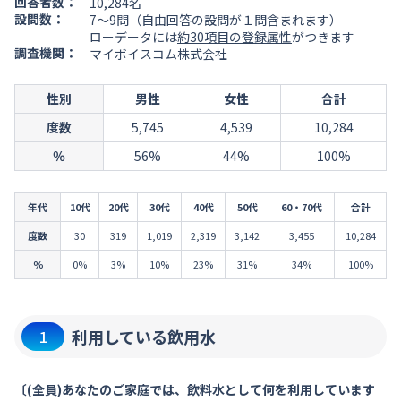
回答者数：
10,284名
設問数：
7～9問（自由回答の設問が１問含まれます）
ローデータには
約30項目の登録属性
がつきます
調査機関：
マイボイスコム株式会社
性別
男性
女性
合計
度数
5,745
4,539
10,284
％
56%
44%
100%
年代
10代
20代
30代
40代
50代
60・70代
合計
度数
30
319
1,019
2,319
3,142
3,455
10,284
％
0%
3%
10%
23%
31%
34%
100%
利用している飲用水
1
〔(全員)あなたのご家庭では、飲料水として何を利用しています