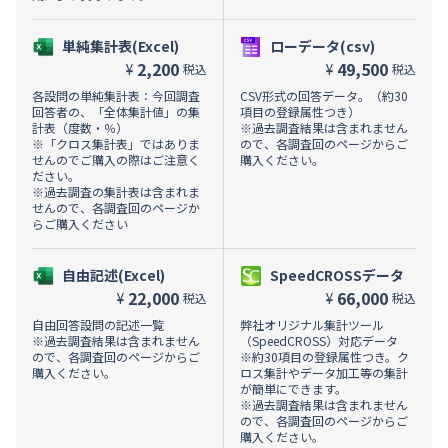
単純集計表(Excel)
ローデータ(csv)
2,200
49,500
¥
¥
税込
税込
各設問の単純集計表：今回調査
CSV形式の回答データ。（約30
回答者の、「全体集計値」の集
項目の登録属性つき）
計表（度数・％）
※過去調査結果は含まれません
※「クロス集計表」ではありま
ので、各調査回のページからご
せんのでご購入の際はご注意く
購入ください。
ださい。
※過去調査の集計表は含まれま
せんので、各調査回のページか
らご購入ください
自由記述(Excel)
SpeedCROSSデータ
22,000
66,000
¥
¥
税込
税込
自由回答設問の記述一覧
弊社オリジナル集計ツール
※過去調査結果は含まれません
（SpeedCROSS）対応データ
ので、各調査回のページからご
※約30項目の登録属性つき。ク
購入ください。
ロス集計やデータ加工等の集計
が簡単にできます。
※過去調査結果は含まれません
ので、各調査回のページからご
購入ください。