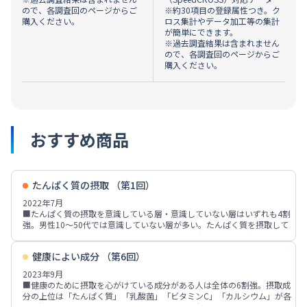
ので、各調査回のページからご
※約30項目の登録属性つき。ク
購入ください。
ロス集計やデータ加工等の集計
が簡単にできます。
※過去調査結果は含まれません
ので、各調査回のページからご
購入ください。
おすすめ商品
たんぱく質の摂取 （第1回）
2022年7月
■たんぱく質の摂取を意識している層・意識していない層はいずれも4割
強。男性10～50代では意識していない層が多い。たんぱく質を摂取して
いる方だと思う人は約36%で60～70代で高く、摂取している方ではない
と思う人は2割強。
健康によい成分 （第6回）
■たんぱく質のために意識的に摂取している食品は「卵」「鶏肉」「ヨー
グルト、飲むヨーグルト」「納豆」「豆腐」「豚肉」が各30%台、「牛
2023年9月
乳」「チーズ」「魚介類」が各3割弱。たんぱく質摂取のための直近1年間
■健康のために摂取を心がけている成分がある人は全体の6割強。摂取成
購入商品は「サラダチキン」が1割強、「プロテインの粉末・錠剤」が約
分の上位は「たんぱく質」「乳酸菌」「ビタミンC」「カルシウム」が各
8%、「バランス栄養食品やプロテイン:棒状」が約7%。
2割強、「ビタミンB」「鉄」「DHA」が各1割強。「たんぱく質」が過去