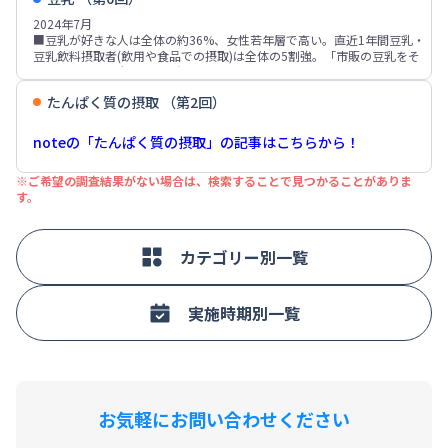
ときや、おやつの代わり」「昼食の代わり」が各20%台。
「たんぱく質が豊富」が4割弱、「低カロリー」「安心して食べられる」
意識層では「面倒」「好きなものを食べたい」「時間的な余裕がない」が
2024年7月
■完全栄養食については「手軽」「栄養バランスについて考えなくてよい
などが各20%台。
理由の上位。
■豆乳が好きな人は全体の約36%、女性若年層で高い。直近1年間豆乳・
ので楽」「合理的」「必要な栄養をとれるという点で安心」などが各20%
■普段の食事で大豆食品を意識して取り入れている人は6割強。普段の食
豆乳飲料摂取者(飲用や食品での摂取)は全体の5割強。「市販の豆乳をそ
台。現在利用者では「合理的である」「手軽」の比率が特に高く、この点
事で大豆食品を意識して取り入れている人は6割強。意識して取り入れて
のまま飲む」は全体の3割強。
に魅力を感じていることがうかがえる。一方非利用意向者では「おいしく
いる人の理由は「健康によい・よさそう」が9割弱、「高たんぱく低カロ
■直近1年間豆乳摂取者の摂取理由は「健康に良い」が5割弱、「栄養価が
ない・おいしくなさそう」「食べる楽しみが減る」「食材そのものから栄
リーだから」が5割強、「ふだんの食事に取り入れやすい」が3割強。
たんぱく質の摂取 （第2回）
高い」が4割強、「おいしい」「大豆イソフラボン摂取」「牛乳の代わ
養を摂った方が体によいと思う」などが上位。
■大豆食品購入時に気になることは「価格」「味」が各40%台、「原産
り」が各30%台。期待する効果は「コレステロールの低減」「高血圧や高
国」が4割弱、「遺伝子組み換え」「消費期限、製造年月日」などが各
脂血症、動脈硬化などの予防」がそれぞれ約27%、「便秘を防ぐ・便通を
noteの「たんぱく質の摂取」の記事はこちらから！
20%台。過去調査と比べ「遺伝子組み換え」「原産国」などは減少傾向。
よくする」「美肌」「カルシウムの摂取」などが各2割弱。
■直近1年間豆乳摂取者の購入時の重視点は「味」が6割弱、「価格」「飲
※ご希望の調査結果がない場合は、検索することで見つかることがありま
みやすさ」が各30%台、「調製、無調整」「成分、添加物」「原材料」が
す。
各20%台。
■直近1年間豆乳飲用者(全体の約45%)のうち、週1～2回以上飲用者は4割
強。飲用場面は「朝食時」が4割弱、「おやつの時」が約26%、「昼食
時」が1割強。豆乳飲用意向者は全体の4割強、男性3割強、女性5割。豆
カテゴリー別一覧
乳・豆乳飲料飲用者では8割弱、非飲用者では約6%。非飲用者では非飲用
意向が6割強を占める。
実施時期別一覧
お気軽にお問い合わせください