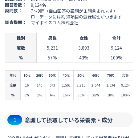
回答者数：
9,124名
設問数：
7～9問（自由回答の設問が１問含まれます）
ローデータには
約30項目の登録属性
がつきます
調査機関：
マイボイスコム株式会社
性別
男性
女性
合計
度数
5,231
3,893
9,124
％
57%
43%
100%
年代
10代
20代
30代
40代
50代
60代
70代
合計
度数
16
140
573
1,502
2,715
2,544
1,634
9,124
％
0%
2%
6%
16%
30%
28%
18%
100%
意識して摂取している栄養素・成分
1