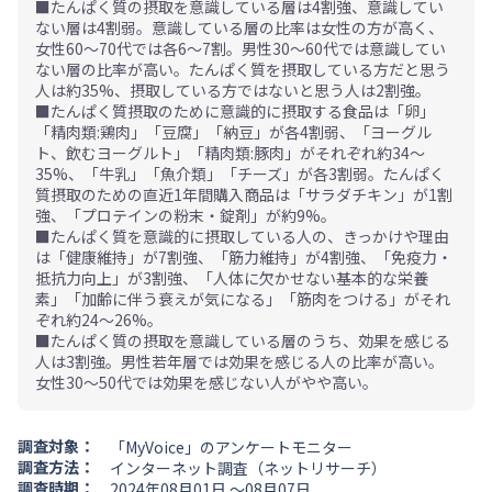
■たんぱく質の摂取を意識している層は4割強、意識してい
ない層は4割弱。意識している層の比率は女性の方が高く、
女性60～70代では各6～7割。男性30～60代では意識してい
ない層の比率が高い。たんぱく質を摂取している方だと思う
人は約35%、摂取している方ではないと思う人は2割強。
■たんぱく質摂取のために意識的に摂取する食品は「卵」
「精肉類:鶏肉」「豆腐」「納豆」が各4割弱、「ヨーグル
ト、飲むヨーグルト」「精肉類:豚肉」がそれぞれ約34～
35%、「牛乳」「魚介類」「チーズ」が各3割弱。たんぱく
質摂取のための直近1年間購入商品は「サラダチキン」が1割
強、「プロテインの粉末・錠剤」が約9%。
■たんぱく質を意識的に摂取している人の、きっかけや理由
は「健康維持」が7割強、「筋力維持」が4割強、「免疫力・
抵抗力向上」が3割強、「人体に欠かせない基本的な栄養
素」「加齢に伴う衰えが気になる」「筋肉をつける」がそれ
ぞれ約24～26%。
■たんぱく質の摂取を意識している層のうち、効果を感じる
人は3割強。男性若年層では効果を感じる人の比率が高い。
女性30～50代では効果を感じない人がやや高い。
調査対象：
「MyVoice」のアンケートモニター
調査方法：
インターネット調査（ネットリサーチ）
調査時期：
2024年08月01日 ～08月07日