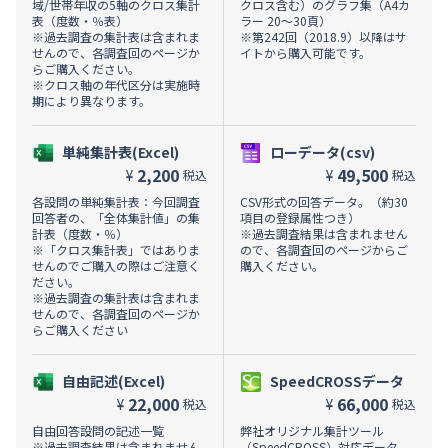
域/世帯年収の5軸のクロス集計
クロス含む）のグラフ集（A4カ
表（度数・％表）
ラー 20～30頁）
※過去調査の集計表は含まれま
※第242回（2018.9）以降はサ
せんので、各調査回のページか
イトから購入可能です。
らご購入ください。
※クロス軸の年代区分は実施時
期により異なります。
単純集計表(Excel)
ローデータ(csv)
2,200
49,500
¥
¥
税込
税込
各設問の単純集計表：今回調査
CSV形式の回答データ。（約30
回答者の、「全体集計値」の集
項目の登録属性つき）
計表（度数・％）
※過去調査結果は含まれません
※「クロス集計表」ではありま
ので、各調査回のページからご
せんのでご購入の際はご注意く
購入ください。
ださい。
※過去調査の集計表は含まれま
せんので、各調査回のページか
らご購入ください
自由記述(Excel)
SpeedCROSSデータ
22,000
66,000
¥
¥
税込
税込
自由回答設問の記述一覧
弊社オリジナル集計ツール
※過去調査結果は含まれません
（SpeedCROSS）対応データ